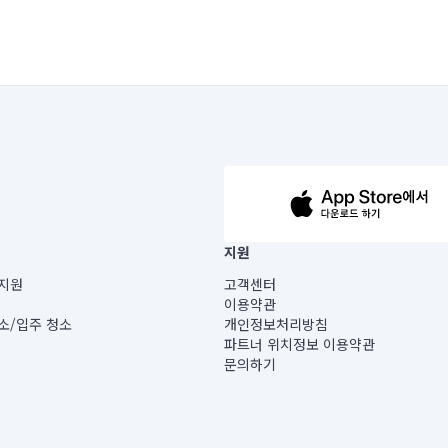
63-14-5-00019 |
지원
보) |
지원
고객센터
빌딩) B동 5층
이용약관
 미소
소/입주 청소
개인정보처리방침
 아닙니다.
파트너 위치정보 이용약관
게 있습니다.
문의하기