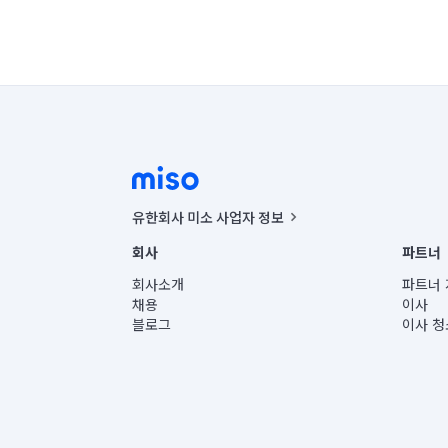
유한회사 미소 사업자 정보
사업자등록번호 : 291-87-00271 | 인허가번호 : 2016-32201
회사
파트너
통신판매신고번호 : 2024-서울종로-1400(공정거래위원회 정
대표이사 : CHING VICTOR COLUMBIA RHEE
회사소개
파트너 
주소 | 본사: 서울특별시 종로구 율곡로 6(중학동, 트윈트리
채용
이사
컨택센터 : 서울특별시 종로구 수송동 율곡로 24, 7층, 8층
블로그
이사 청
유한회사 미소는 통신판매중개자이며, 통신판매의 당사자가
상품, 상품정보, 거래에 관한 의무와 책임은 거래당사자에
언론 보도 관련 문의:
contact@getmiso.com
대표번호: 1577-8808
© 유한회사 미소. Miso, Inc. All Rights Reserved.