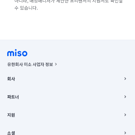
아니라, 매칭매니저가 제안한 프리랜서의 지원서도 확인할
수 있습니다.
유한회사 미소 사업자 정보
사업자등록번호 : 291-87-00271 | 인허가번호 : 2016-3220163-14-5-
00019 |
회사
통신판매신고번호 : 2024-서울종로-1400(공정거래위원회 정보) |
대표이사 : CHING VICTOR COLUMBIA RHEE
회사소개
주소 | 본사: 서울특별시 종로구 율곡로 6(중학동, 트윈트리빌딩) B동 5층
채용
파트너
컨택센터 : 서울특별시 종로구 수송동 율곡로 24, 7층, 8층 미소
블로그
유한회사 미소는 통신판매중개자이며, 통신판매의 당사자가 아닙니다.
파트너 지원
상품, 상품정보, 거래에 관한 의무와 책임은 거래당사자에게 있습니다.
이사
지원
언론 보도 관련 문의:
contact@getmiso.com
이사 청소/입주 청소
대표번호: 1577-8808
고객센터
© 유한회사 미소. Miso, Inc. All Rights Reserved.
이용약관
소셜