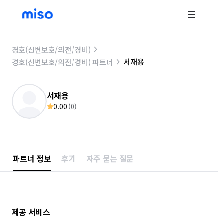
경호(신변보호/의전/경비)
서재용
경호(신변보호/의전/경비) 파트너
서재용
0.00
(
0
)
파트너 정보
후기
자주 묻는 질문
제공 서비스