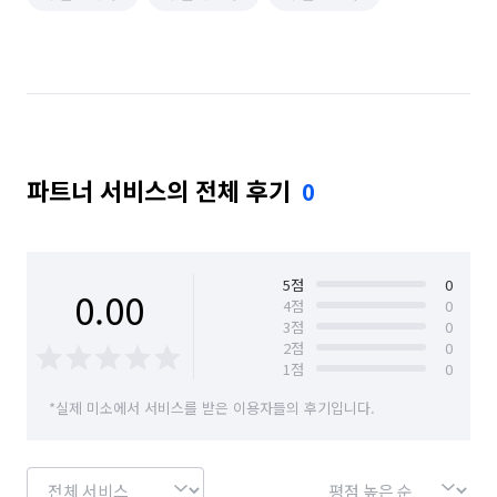
파트너 서비스의 전체 후기
0
5
점
0
0.00
4
점
0
3
점
0
2
점
0
1
점
0
*실제 미소에서 서비스를 받은 이용자들의 후기입니다.