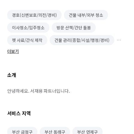
경호(신변보호/의전/경비)
건물 내부/외부 청소
이사청소/입주청소
방문 산책/간단 돌봄
펫 사료/간식 제작
건물 관리(종합/시설/행정/경비)
더보기
악취 제거
비둘기 퇴치
소개
안녕하세요. 서재용 파트너입니다.
서비스 지역
부산 금정구
부산 동래구
부산 연제구