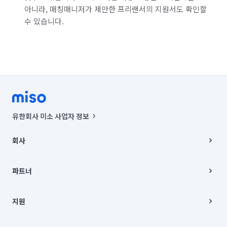
아니라, 매칭매니저가 제안한 프리랜서의 지원서도 확인할
수 있습니다.
유한회사 미소 사업자 정보
사업자등록번호 : 291-87-00271 | 인허가번호 : 2016-3220163-14-5-
00019 |
회사
통신판매신고번호 : 2024-서울종로-1400(공정거래위원회 정보) |
대표이사 : CHING VICTOR COLUMBIA RHEE
회사소개
주소 | 본사: 서울특별시 종로구 율곡로 6(중학동, 트윈트리빌딩) B동 5층
채용
파트너
컨택센터 : 서울특별시 종로구 수송동 율곡로 24, 7층, 8층 미소
블로그
유한회사 미소는 통신판매중개자이며, 통신판매의 당사자가 아닙니다.
파트너 지원
상품, 상품정보, 거래에 관한 의무와 책임은 거래당사자에게 있습니다.
이사
지원
언론 보도 관련 문의:
contact@getmiso.com
이사 청소/입주 청소
대표번호: 1577-8808
고객센터
© 유한회사 미소. Miso, Inc. All Rights Reserved.