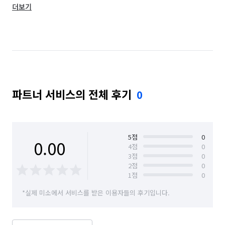
더보기
전남 나주시
전남 무안군
파트너 서비스의 전체 후기
0
5
점
0
0.00
4
점
0
3
점
0
2
점
0
1
점
0
*실제 미소에서 서비스를 받은 이용자들의 후기입니다.