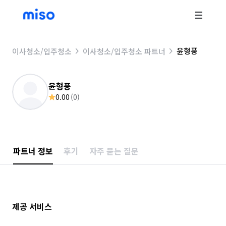
윤형풍
이사청소/입주청소
이사청소/입주청소 파트너
윤형풍
0.00
(
0
)
파트너 정보
후기
자주 묻는 질문
제공 서비스