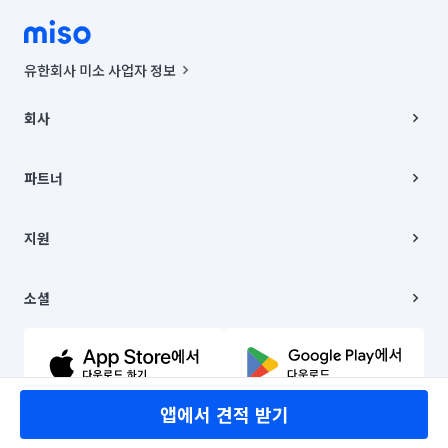
유한회사 미소 사업자 정보
사업자등록번호 : 291-87-00271 | 인허가번호 : 2016-3220163-14-5-
00019 |
회사
통신판매신고번호 : 2024-서울종로-1400(공정거래위원회 정보) |
대표이사 : CHING VICTOR COLUMBIA RHEE
회사소개
주소 | 본사: 서울특별시 종로구 율곡로 6(중학동, 트윈트리빌딩) B동 5층
채용
파트너
컨택센터 : 서울특별시 종로구 수송동 율곡로 24, 7층, 8층 미소
블로그
유한회사 미소는 통신판매중개자이며, 통신판매의 당사자가 아닙니다.
파트너 지원
상품, 상품정보, 거래에 관한 의무와 책임은 거래당사자에게 있습니다.
이사
지원
언론 보도 관련 문의:
contact@getmiso.com
이사 청소/입주 청소
대표번호: 1577-8808
고객센터
© 유한회사 미소. Miso, Inc. All Rights Reserved.
이용약관
소셜
개인정보처리방침
파트너 위치정보 이용약관
링크드인
문의하기
유튜브
앱에서 견적 받기