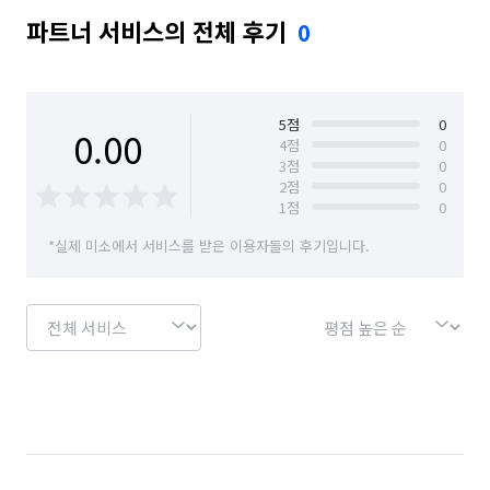
파트너 서비스의 전체 후기
0
5
점
0
0.00
4
점
0
3
점
0
2
점
0
1
점
0
*실제 미소에서 서비스를 받은 이용자들의 후기입니다.