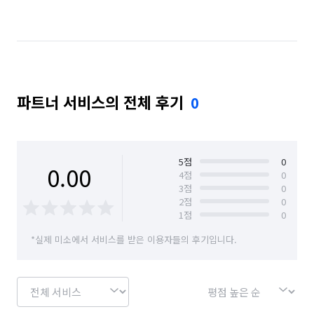
파트너 서비스의 전체 후기
0
5
점
0
0.00
4
점
0
3
점
0
2
점
0
1
점
0
*실제 미소에서 서비스를 받은 이용자들의 후기입니다.