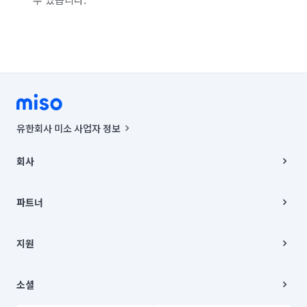
유한회사 미소 사업자 정보
사업자등록번호 : 291-87-00271 | 인허가번호 : 2016-3220163-14-5-
00019 |
회사
통신판매신고번호 : 2024-서울종로-1400(공정거래위원회 정보) |
대표이사 : CHING VICTOR COLUMBIA RHEE
회사소개
주소 | 본사: 서울특별시 종로구 율곡로 6(중학동, 트윈트리빌딩) B동 5층
채용
파트너
컨택센터 : 서울특별시 종로구 수송동 율곡로 24, 7층, 8층 미소
블로그
유한회사 미소는 통신판매중개자이며, 통신판매의 당사자가 아닙니다.
파트너 지원
상품, 상품정보, 거래에 관한 의무와 책임은 거래당사자에게 있습니다.
이사
지원
언론 보도 관련 문의:
contact@getmiso.com
이사 청소/입주 청소
대표번호: 1577-8808
고객센터
© 유한회사 미소. Miso, Inc. All Rights Reserved.
이용약관
소셜
개인정보처리방침