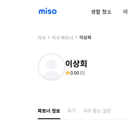
생활 청소
이
이상희
이사
이사 파트너
이상희
0.00
(
0
)
파트너 정보
후기
자주 묻는 질문