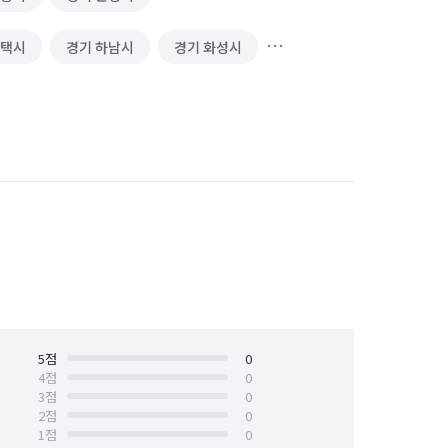
평택시
경기 하남시
경기 화성시
서울 강남구
서울 광진구
충남 당진시
충남 아산시
충북 청주시 청원구
충북 청주시 흥덕구
경기 화성시 만세구
경기 화성시 병점구
5
점
0
4
점
0
3
점
0
2
점
0
1
점
0