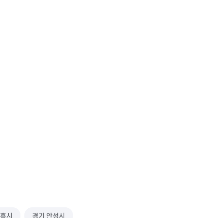
시흥시
경기 안성시