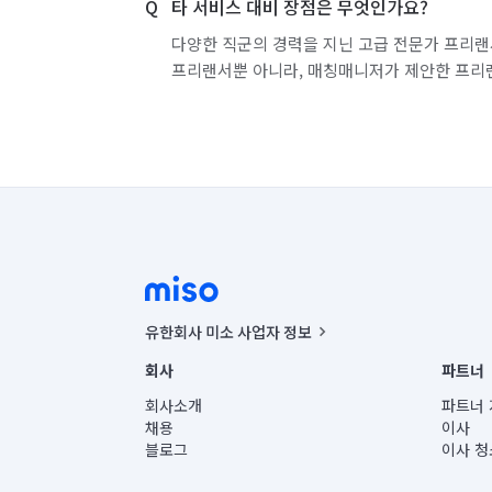
타 서비스 대비 장점은 무엇인가요?
다양한 직군의 경력을 지닌 고급 전문가 프리랜
프리랜서뿐 아니라, 매칭매니저가 제안한 프리
유한회사 미소 사업자 정보
사업자등록번호 : 291-87-00271 | 인허가번호 : 2016-32201
회사
파트너
통신판매신고번호 : 2024-서울종로-1400(공정거래위원회 정
대표이사 : CHING VICTOR COLUMBIA RHEE
회사소개
파트너 
주소 | 본사: 서울특별시 종로구 율곡로 6(중학동, 트윈트리
채용
이사
컨택센터 : 서울특별시 종로구 수송동 율곡로 24, 7층, 8층
블로그
이사 청
유한회사 미소는 통신판매중개자이며, 통신판매의 당사자가
상품, 상품정보, 거래에 관한 의무와 책임은 거래당사자에