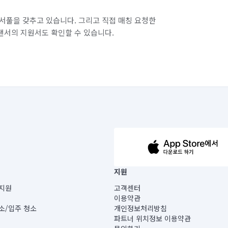
서풀을 갖추고 있습니다. 그리고 직접 매칭 요청한
랜서의 지원서도 확인할 수 있습니다.
63-14-5-00019 |
지원
보) |
지원
고객센터
빌딩) B동 5층
이용약관
 미소
소/입주 청소
개인정보처리방침
 아닙니다.
파트너 위치정보 이용약관
게 있습니다.