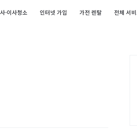
사·이사청소
인터넷 가입
가전 렌탈
전체 서비