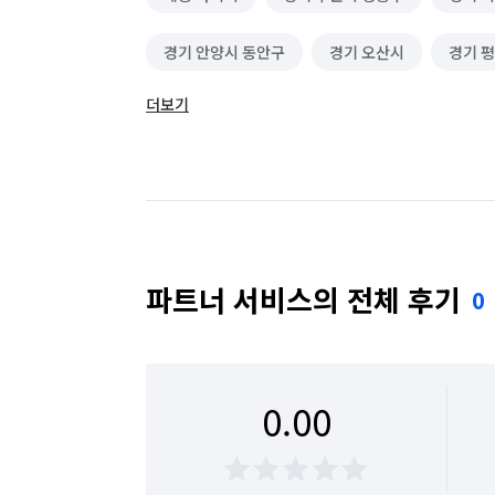
경기 안양시 동안구
경기 오산시
경기 
더보기
대전 동구
대전 서구
대전 유성구
서울 영등포구
서울 종로구
인천 서구
충남 천안시 동남구
충남 천안시 서북구
경기 화성시 동탄구
경기 화성시 효행구
파트너 서비스의 전체 후기
0
0.00