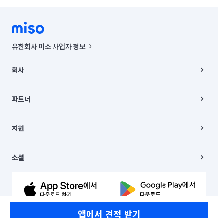
유한회사 미소 사업자 정보
사업자등록번호 : 291-87-00271 | 인허가번호 : 2016-3220163-14-5-
00019 |
회사
통신판매신고번호 : 2024-서울종로-1400(공정거래위원회 정보) |
대표이사 : CHING VICTOR COLUMBIA RHEE
회사소개
주소 | 본사: 서울특별시 종로구 율곡로 6(중학동, 트윈트리빌딩) B동 5층
채용
파트너
컨택센터 : 서울특별시 종로구 수송동 율곡로 24, 7층, 8층 미소
블로그
유한회사 미소는 통신판매중개자이며, 통신판매의 당사자가 아닙니다.
파트너 지원
상품, 상품정보, 거래에 관한 의무와 책임은 거래당사자에게 있습니다.
이사
지원
언론 보도 관련 문의:
contact@getmiso.com
이사 청소/입주 청소
대표번호: 1577-8808
고객센터
© 유한회사 미소. Miso, Inc. All Rights Reserved.
이용약관
소셜
개인정보처리방침
파트너 위치정보 이용약관
링크드인
문의하기
유튜브
앱에서 견적 받기