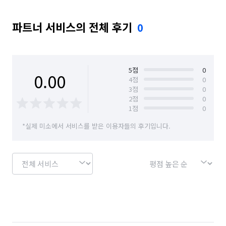
파트너 서비스의 전체 후기
0
5
점
0
0.00
4
점
0
3
점
0
2
점
0
1
점
0
*실제 미소에서 서비스를 받은 이용자들의 후기입니다.