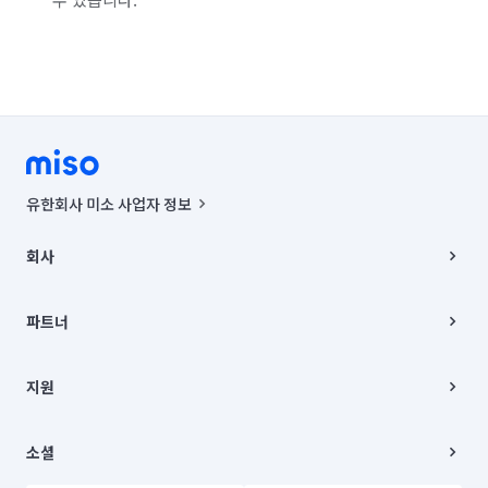
서울 강남구
서울 강동구
서울 강북구
서울 강서구
서울 관악구
서울 광진구
서울 구로구
서울 금천구
서울 노원구
서울 도봉구
서울 동대문구
서울 동작구
서울 마포구
서울 서대문구
서울 서초구
유한회사 미소 사업자 정보
서울 성동구
서울 성북구
서울 송파구
사업자등록번호 : 291-87-00271 | 인허가번호 : 2016-3220163-14-5-
00019 |
회사
통신판매신고번호 : 2024-서울종로-1400(공정거래위원회 정보) |
서울 양천구
서울 영등포구
서울 용산구
대표이사 : CHING VICTOR COLUMBIA RHEE
회사소개
주소 | 본사: 서울특별시 종로구 율곡로 6(중학동, 트윈트리빌딩) B동 5층
채용
파트너
서울 은평구
서울 종로구
서울 중구
컨택센터 : 서울특별시 종로구 수송동 율곡로 24, 7층, 8층 미소
블로그
유한회사 미소는 통신판매중개자이며, 통신판매의 당사자가 아닙니다.
파트너 지원
서울 중랑구
인천 강화군
인천 계양구
상품, 상품정보, 거래에 관한 의무와 책임은 거래당사자에게 있습니다.
이사
지원
언론 보도 관련 문의:
contact@getmiso.com
이사 청소/입주 청소
인천 남구
인천 남동구
인천 동구
대표번호: 1577-8808
고객센터
© 유한회사 미소. Miso, Inc. All Rights Reserved.
이용약관
소셜
인천 부평구
인천 서구
인천 연수구
개인정보처리방침