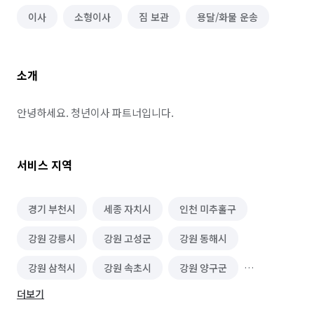
이사
소형이사
짐 보관
용달/화물 운송
소개
안녕하세요. 청년이사 파트너입니다.
서비스 지역
경기 부천시
세종 자치시
인천 미추홀구
강원 강릉시
강원 고성군
강원 동해시
강원 삼척시
강원 속초시
강원 양구군
더보기
강원 양양군
강원 영월군
강원 원주시