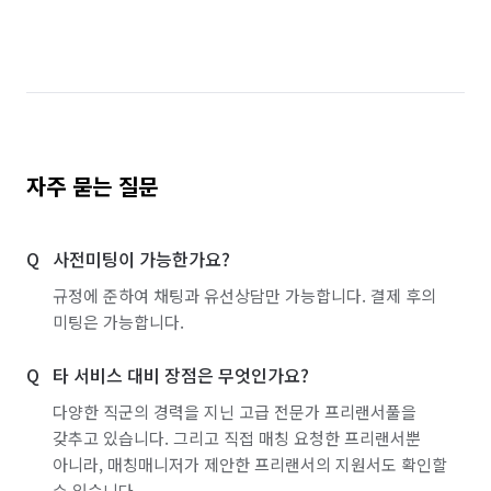
경기 시흥시
경기 안산시 단원구
경기 안산시 상록구
경기 안성시
경기 안양시 동안구
경기 안양시 만안구
경기 양주시
경기 양평군
경기 여주시
자주 묻는 질문
경기 연천군
경기 오산시
경기 용인시 기흥구
사전미팅이 가능한가요?
경기 용인시 수지구
경기 용인시 처인구
규정에 준하여 채팅과 유선상담만 가능합니다. 결제 후의
경기 의왕시
경기 의정부시
경기 이천시
미팅은 가능합니다.
경기 파주시
경기 평택시
경기 포천시
타 서비스 대비 장점은 무엇인가요?
경기 하남시
경기 화성시
대전 대덕구
다양한 직군의 경력을 지닌 고급 전문가 프리랜서풀을
갖추고 있습니다. 그리고 직접 매칭 요청한 프리랜서뿐
대전 동구
대전 서구
대전 유성구
대전 중구
아니라, 매칭매니저가 제안한 프리랜서의 지원서도 확인할
수 있습니다.