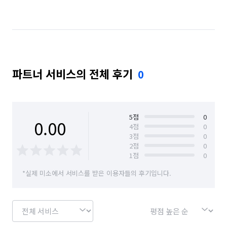
강원 인제군
강원 정선군
강원 철원군
강원 춘천시
강원 태백시
강원 평창군
강원 홍천군
강원 화천군
강원 횡성군
파트너 서비스의 전체 후기
0
경기 가평군
경기 고양시 덕양구
경기 고양시 일산동구
경기 고양시 일산서구
경기 과천시
경기 광명시
경기 광주시
5
점
0
0.00
4
점
0
3
점
0
경기 구리시
경기 군포시
경기 김포시
2
점
0
1
점
0
경기 남양주시
경기 동두천시
경기 성남시 분당구
*실제 미소에서 서비스를 받은 이용자들의 후기입니다.
경기 성남시 수정구
경기 성남시 중원구
경기 수원시 권선구
경기 수원시 영통구
경기 수원시 장안구
경기 수원시 팔달구