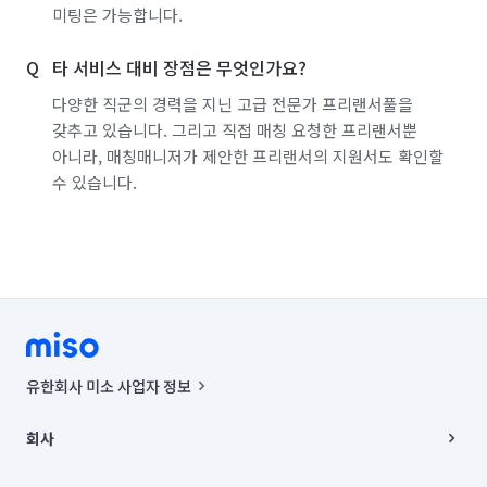
미팅은 가능합니다.
타 서비스 대비 장점은 무엇인가요?
다양한 직군의 경력을 지닌 고급 전문가 프리랜서풀을
갖추고 있습니다. 그리고 직접 매칭 요청한 프리랜서뿐
아니라, 매칭매니저가 제안한 프리랜서의 지원서도 확인할
수 있습니다.
유한회사 미소 사업자 정보
사업자등록번호 : 291-87-00271 | 인허가번호 : 2016-3220163-14-5-
00019 |
회사
통신판매신고번호 : 2024-서울종로-1400(공정거래위원회 정보) |
대표이사 : CHING VICTOR COLUMBIA RHEE
회사소개