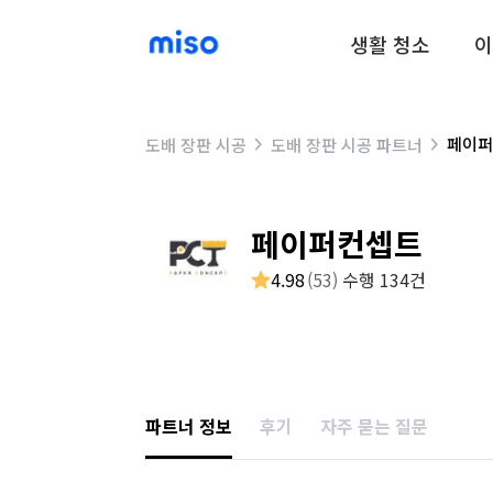
생활 청소
이
페이퍼
도배 장판 시공
도배 장판 시공 파트너
페이퍼컨셉트
4.98
(
53
)
수행 134건
파트너 정보
후기
자주 묻는 질문