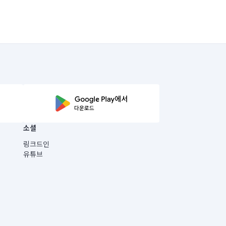
소셜
링크드인
유튜브