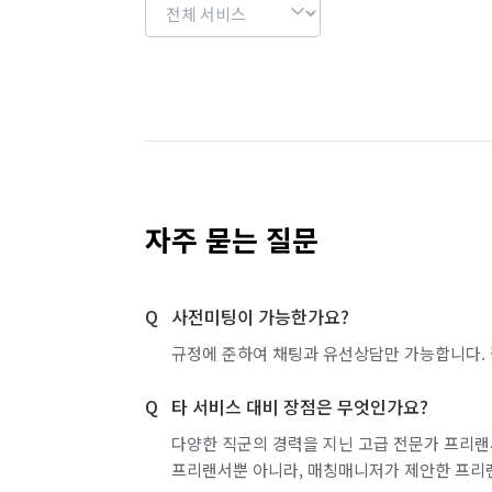
서울 관악구
서울 광진구
서울 구로구
서울 도봉구
서울 동대문구
서울 동작구
서울 서초구
서울 성동구
서울 성북구
서울 영등포구
서울 용산구
서울 은평구
자주 묻는 질문
서울 중랑구
인천 강화군
인천 계양구
사전미팅이 가능한가요?
인천 부평구
인천 서구
인천 연수구
규정에 준하여 채팅과 유선상담만 가능합니다. 
경기 부천시 소사구
경기 부천시 원미구
타 서비스 대비 장점은 무엇인가요?
경기 화성시 효행구
경기 화성시 만세구
다양한 직군의 경력을 지닌 고급 전문가 프리랜
프리랜서뿐 아니라, 매칭매니저가 제안한 프리