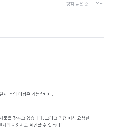
서울 금천구
서울 노원구
서울 마포구
서울 서대문구
서울 송파구
서울 양천구
서울 종로구
서울 중구
인천 남구
인천 남동구
인천 동구
인천 옹진군
인천 중구
결제 후의 미팅은 가능합니다.
경기 부천시 오정구
경기 화성시 동탄구
경기 화성시 병점구
서풀을 갖추고 있습니다. 그리고 직접 매칭 요청한
랜서의 지원서도 확인할 수 있습니다.