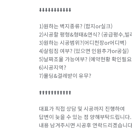
⬇️⬇️⬇️⬇️⬇️⬇️⬇️⬇️⬇️⬇️⬇️

1)원하는 벽지종류? (합지or실크)

2)시공할 평형&형태&연식? (공급평수,빌라
3)원하는 시공범위?(어디천장or어디벽)

4)살림짐 여부? (있으면 인원추가or공실)

5)날짜조율 가능여부? (예약현황 확인필요
6)시공지역?

7)몰딩&걸레받이 유무?

⬆️⬆️⬆️⬆️⬆️⬆️⬆️⬆️⬆️⬆️⬆️

대표가 직접 상담 및 시공까지 진행하여

답변이 늦을 수 있는 점 양해부탁드립니다.

내용 남겨주시면 시공후 연락드리겠습니다.