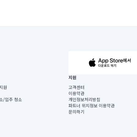
63-14-5-00019 |
지원
보) |
지원
고객센터
빌딩) B동 5층
이용약관
 미소
소/입주 청소
개인정보처리방침
 아닙니다.
파트너 위치정보 이용약관
게 있습니다.
문의하기