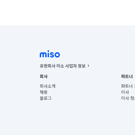
유한회사 미소 사업자 정보
사업자등록번호 : 291-87-00271 | 인허가번호 : 2016-32201
회사
파트너
통신판매신고번호 : 2024-서울종로-1400(공정거래위원회 정
대표이사 : CHING VICTOR COLUMBIA RHEE
회사소개
파트너 
주소 | 본사: 서울특별시 종로구 율곡로 6(중학동, 트윈트리
채용
이사
컨택센터 : 서울특별시 종로구 수송동 율곡로 24, 7층, 8층
블로그
이사 청
유한회사 미소는 통신판매중개자이며, 통신판매의 당사자가
상품, 상품정보, 거래에 관한 의무와 책임은 거래당사자에
언론 보도 관련 문의:
contact@getmiso.com
대표번호: 1577-8808
© 유한회사 미소. Miso, Inc. All Rights Reserved.