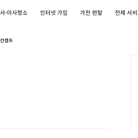
사·이사청소
인터넷 가입
가전 렌탈
전체 서비
컨셉트