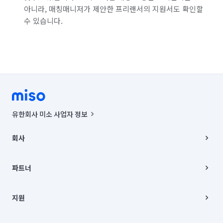
아니라, 매칭매니저가 제안한 프리랜서의 지원서도 확인할
수 있습니다.
유한회사 미소 사업자 정보
사업자등록번호 : 291-87-00271 | 인허가번호 : 2016-3220163-14-5-
00019 |
회사
통신판매신고번호 : 2024-서울종로-1400(공정거래위원회 정보) |
대표이사 : CHING VICTOR COLUMBIA RHEE
회사소개
주소 | 본사: 서울특별시 종로구 율곡로 6(중학동, 트윈트리빌딩) B동 5층
채용
파트너
컨택센터 : 서울특별시 종로구 수송동 율곡로 24, 7층, 8층 미소
블로그
유한회사 미소는 통신판매중개자이며, 통신판매의 당사자가 아닙니다.
파트너 지원
상품, 상품정보, 거래에 관한 의무와 책임은 거래당사자에게 있습니다.
이사
지원
언론 보도 관련 문의:
contact@getmiso.com
이사 청소/입주 청소
대표번호: 1577-8808
고객센터
© 유한회사 미소. Miso, Inc. All Rights Reserved.