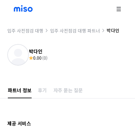
박다인
입주 사전점검 대행
입주 사전점검 대행 파트너
박다인
0.00
(
0
)
파트너 정보
후기
자주 묻는 질문
제공 서비스