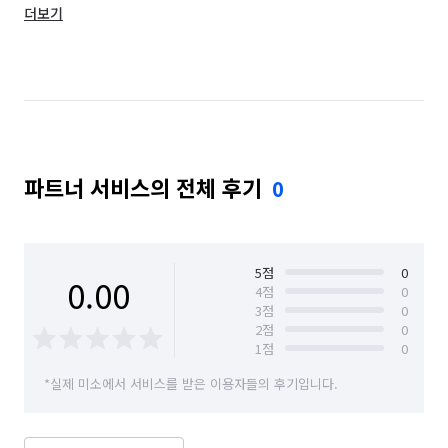
더보기
부산 사하구
부산 서구
부산 수영구
부산 연제구
부산 영도구
부산 중구
부산 해운대구
파트너 서비스의 전체 후기
0
5
점
0
0.00
4
점
0
3
점
0
2
점
0
1
점
0
*실제 미소에서 서비스를 받은 이용자들의 후기입니다.