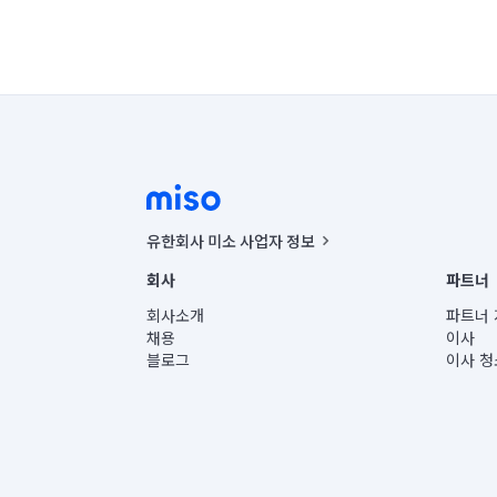
유한회사 미소 사업자 정보
사업자등록번호 : 291-87-00271 | 인허가번호 : 2016-32201
회사
파트너
통신판매신고번호 : 2024-서울종로-1400(공정거래위원회 정
대표이사 : CHING VICTOR COLUMBIA RHEE
회사소개
파트너 
주소 | 본사: 서울특별시 종로구 율곡로 6(중학동, 트윈트리
채용
이사
컨택센터 : 서울특별시 종로구 수송동 율곡로 24, 7층, 8층
블로그
이사 청
유한회사 미소는 통신판매중개자이며, 통신판매의 당사자가
상품, 상품정보, 거래에 관한 의무와 책임은 거래당사자에
언론 보도 관련 문의:
contact@getmiso.com
대표번호: 1577-8808
© 유한회사 미소. Miso, Inc. All Rights Reserved.