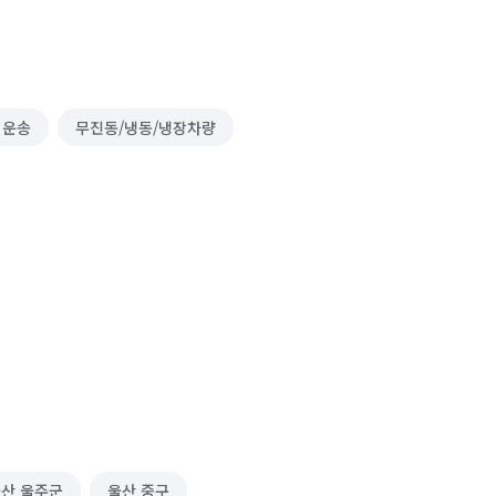
 운송
무진동/냉동/냉장차량
산 울주군
울산 중구