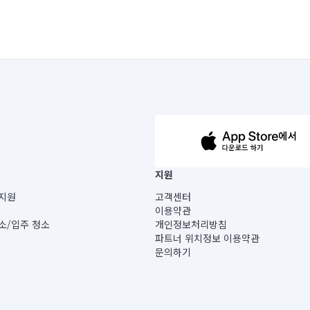
63-14-5-00019 |
지원
보) |
지원
고객센터
빌딩) B동 5층
이용약관
 미소
소/입주 청소
개인정보처리방침
 아닙니다.
파트너 위치정보 이용약관
게 있습니다.
문의하기