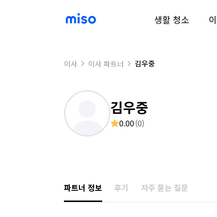
생활 청소
이
김우중
이사
이사 파트너
김우중
0.00
(
0
)
파트너 정보
후기
자주 묻는 질문