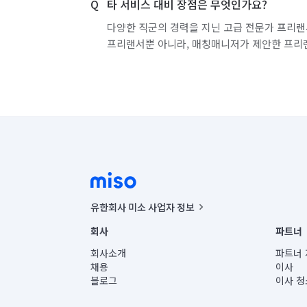
타 서비스 대비 장점은 무엇인가요?
다양한 직군의 경력을 지닌 고급 전문가 프리랜
프리랜서뿐 아니라, 매칭매니저가 제안한 프리
유한회사 미소 사업자 정보
사업자등록번호 : 291-87-00271 | 인허가번호 : 2016-32201
회사
파트너
통신판매신고번호 : 2024-서울종로-1400(공정거래위원회 정
대표이사 : CHING VICTOR COLUMBIA RHEE
회사소개
파트너 
주소 | 본사: 서울특별시 종로구 율곡로 6(중학동, 트윈트리
채용
이사
컨택센터 : 서울특별시 종로구 수송동 율곡로 24, 7층, 8층
블로그
이사 청
유한회사 미소는 통신판매중개자이며, 통신판매의 당사자가
상품, 상품정보, 거래에 관한 의무와 책임은 거래당사자에