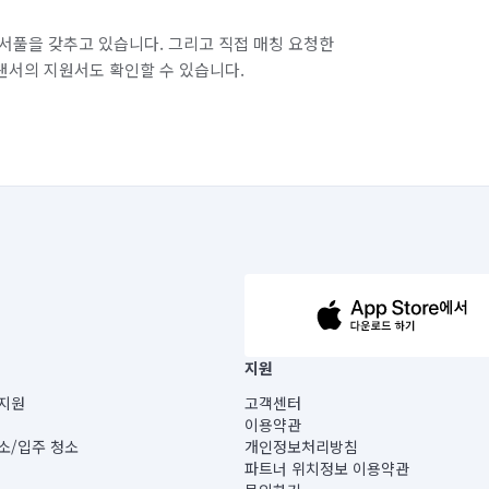
서풀을 갖추고 있습니다. 그리고 직접 매칭 요청한
랜서의 지원서도 확인할 수 있습니다.
63-14-5-00019 |
지원
보) |
지원
고객센터
빌딩) B동 5층
이용약관
 미소
소/입주 청소
개인정보처리방침
 아닙니다.
파트너 위치정보 이용약관
게 있습니다.