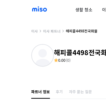
생활 청소
이
해피콜4498전국화물
이사
이사 파트너
해피콜4498전국
0.00
(
0
)
파트너 정보
후기
자주 묻는 질문