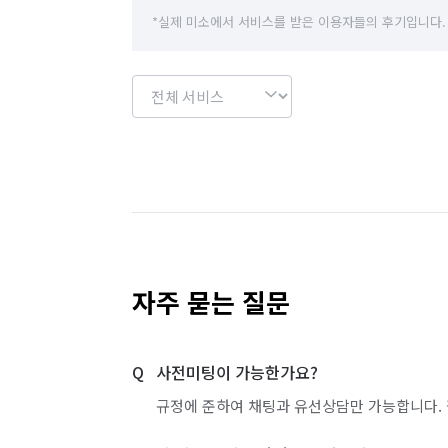
경기 이천시
경기 파주시
경기 평택시
*실제 미소에서 서비스를 받은 이용자들의 후기입니다.
경기 화성시
인천 강화군
인천 계양구
인천 부평구
인천 서구
인천 연수구
경기 부천시 소사구
경기 부천시 원미구
경기 화성시 효행구
경기 화성시 만세구
자주 묻는 질문
사전미팅이 가능한가요?
규정에 준하여 채팅과 유선상담만 가능합니다. 