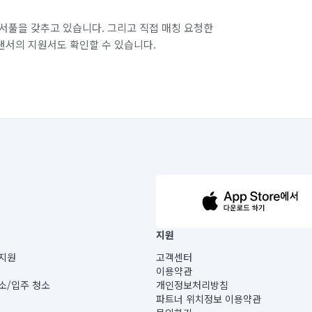
서풀을 갖추고 있습니다. 그리고 직접 매칭 요청한
랜서의 지원서도 확인할 수 있습니다.
63-14-5-00019 |
지원
보) |
지원
고객센터
빌딩) B동 5층
이용약관
 미소
소/입주 청소
개인정보처리방침
 아닙니다.
파트너 위치정보 이용약관
게 있습니다.