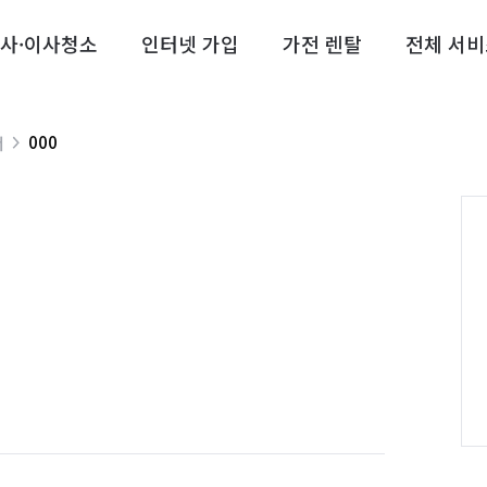
사·이사청소
인터넷 가입
가전 렌탈
전체 서비
000
너