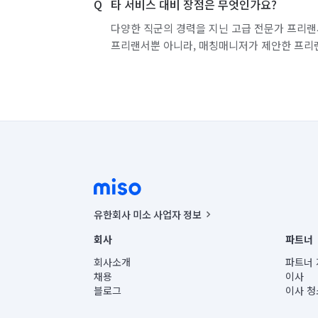
타 서비스 대비 장점은 무엇인가요?
다양한 직군의 경력을 지닌 고급 전문가 프리랜
프리랜서뿐 아니라, 매칭매니저가 제안한 프리
유한회사 미소 사업자 정보
사업자등록번호 : 291-87-00271 | 인허가번호 : 2016-32201
회사
파트너
통신판매신고번호 : 2024-서울종로-1400(공정거래위원회 정
대표이사 : CHING VICTOR COLUMBIA RHEE
회사소개
파트너 
주소 | 본사: 서울특별시 종로구 율곡로 6(중학동, 트윈트리
채용
이사
컨택센터 : 서울특별시 종로구 수송동 율곡로 24, 7층, 8층
블로그
이사 청
유한회사 미소는 통신판매중개자이며, 통신판매의 당사자가
상품, 상품정보, 거래에 관한 의무와 책임은 거래당사자에