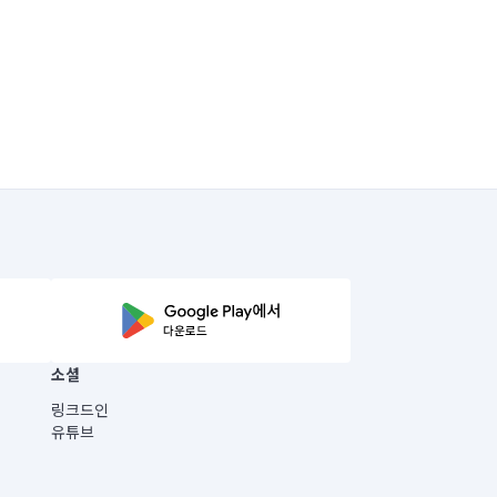
소셜
링크드인
유튜브