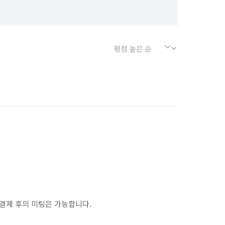
경기 포천시
경기 하남시
인천 남구
인천 남동구
인천 동구
인천 옹진군
인천 중구
경기 부천시 오정구
경기 화성시 동탄구
경기 화성시 병점구
결제 후의 미팅은 가능합니다.