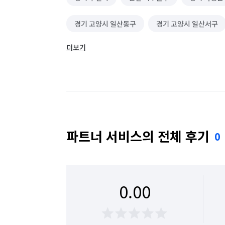
경기 고양시 일산동구
경기 고양시 일산서구
더보기
경기 광주시
경기 구리시
경기 군포시
경기 동두천시
경기 성남시 분당구
경기
경기 수원시 권선구
경기 수원시 영통구
경기 시흥시
경기 안산시 단원구
경기 
파트너 서비스의 전체 후기
0
경기 안양시 동안구
경기 안양시 만안구
경기 여주시
경기 연천군
경기 오산시
0.00
경기 용인시 수지구
경기 용인시 처인구