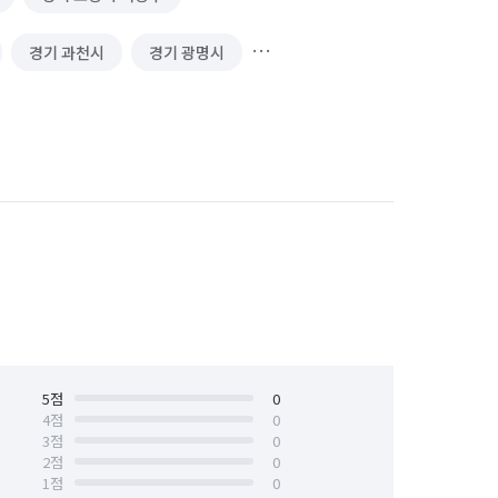
경기 과천시
경기 광명시
경기 김포시
경기 남양주시
 성남시 수정구
경기 성남시 중원구
경기 수원시 장안구
경기 수원시 팔달구
안산시 상록구
경기 안성시
경기 양주시
경기 양평군
경기 용인시 기흥구
5
점
0
4
점
0
3
점
0
경기 의왕시
경기 의정부시
2
점
0
1
점
0