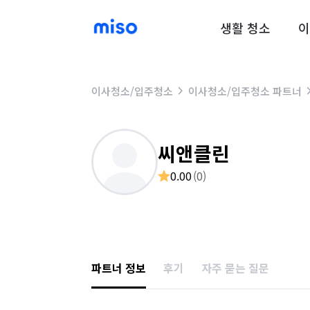
생활 청소
이
이사청소/입주청소
이사청소/입주청소 파트너
씨앤클린
0.00
(
0
)
파트너 정보
후기
자주 묻는 질문