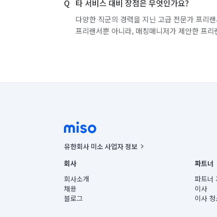
타 서비스 대비 장점은 무엇인가요?
다양한 직군의 경력을 지닌 고급 전문가 프리랜
프리랜서뿐 아니라, 매칭매니저가 제안한 프리
유한회사 미소 사업자 정보
사업자등록번호 : 291-87-00271 | 인허가번호 : 2016-32201
회사
파트너
통신판매신고번호 : 2024-서울종로-1400(공정거래위원회 정
대표이사 : CHING VICTOR COLUMBIA RHEE
회사소개
파트너 
주소 | 본사: 서울특별시 종로구 율곡로 6(중학동, 트윈트리
채용
이사
컨택센터 : 서울특별시 종로구 수송동 율곡로 24, 7층, 8층
블로그
이사 청
유한회사 미소는 통신판매중개자이며, 통신판매의 당사자가
상품, 상품정보, 거래에 관한 의무와 책임은 거래당사자에