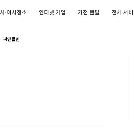
사·이사청소
인터넷 가입
가전 렌탈
전체 서비
씨앤클린