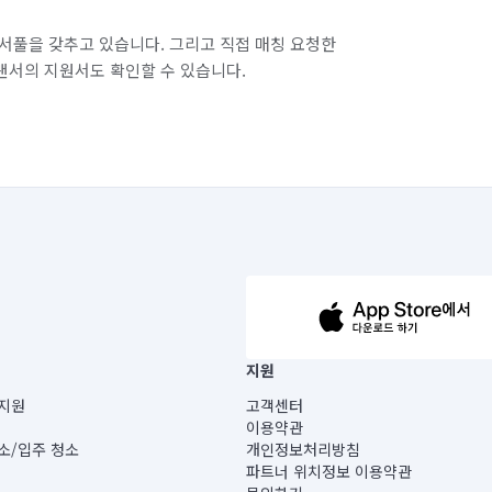
서풀을 갖추고 있습니다. 그리고 직접 매칭 요청한
랜서의 지원서도 확인할 수 있습니다.
63-14-5-00019 |
지원
보) |
지원
고객센터
빌딩) B동 5층
이용약관
 미소
소/입주 청소
개인정보처리방침
 아닙니다.
파트너 위치정보 이용약관
게 있습니다.