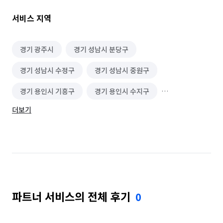
아빠의 마음: "내 아이가 쓰는 기기"라는 마음으로 타협 없는 
청결을 보여드립니다.

서비스 지역
락스 성분 0%: 몸에 해로운 화학 세제 대신 친환경 제품과 
기술력으로 승부합니다.

대표 1인 책임 시공: 하청 없는 1인 기업으로, 모든 현장에서 
경기 광주시
경기 성남시 분당구
동일한 고퀄리티 작업을 보장합니다.

경기 성남시 수정구
경기 성남시 중원구
철저한 사후 관리: 서비스 후 문제가 발생하면 대표가 책임지고 
직접 AS를 진행합니다.

경기 용인시 기흥구
경기 용인시 수지구
📞 예약 및 상담 안내

더보기
경기 용인시 처인구
서울 강남구
서울 강동구
현장에서 집중해 작업 중일 때는 전화 연결이 조금 늦어질 수 
있습니다. 

서울 강북구
서울 강서구
서울 관악구
문자나 카톡을 남겨주시면 확인하는 대로 바로 
서울 광진구
서울 구로구
서울 금천구
연락드리겠습니다!

대표 번호: 010-3587-8846

서울 노원구
서울 도봉구
서울 동대문구
카카오톡: ehdwnsdlrk

블로그 : 

파트너 서비스의 전체 후기
0
서울 동작구
서울 마포구
서울 서대문구
https://m.blog.naver.com/mal-geum0127

상담 가능 시간: 오전 9시 ~ 오후 8시 

서울 서초구
서울 성동구
서울 성북구