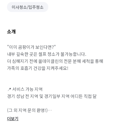
이사청소/입주청소
소개
"이미 곰팡이가 보인다면?" 

내부 깊숙한 곳은 셀프 청소가 불가능합니다. 

더 심해지기 전에 올데이클린의 전문 분해 세척을 통해 

가족의 호흡기 건강을 지켜주세요!

📍 서비스 가능 지역

경기 성남 전 지역 및 경기일부 지역 어디든 직접 달

(그 외 지역 문의 환영!)

더보기
🛡️ The 맑음을 믿고 선택하시는 이유
