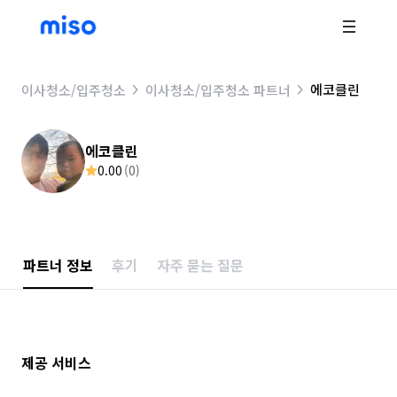
에코클린
이사청소/입주청소
이사청소/입주청소 파트너
에코클린
0.00
(
0
)
파트너 정보
후기
자주 묻는 질문
제공 서비스