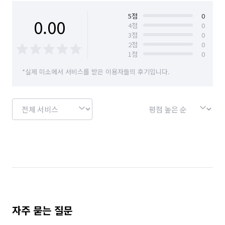
(주말 및 공휴일 상담 환영)
서울 송파구
서울 양천구
서울 영등포구
5
점
0
0.00
4
점
0
3
점
0
서울 용산구
서울 은평구
서울 종로구
2
점
0
1
점
0
서울 중구
서울 중랑구
*실제 미소에서 서비스를 받은 이용자들의 후기입니다.
자주 묻는 질문