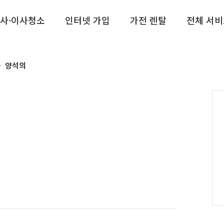
사·이사청소
인터넷 가입
가전 렌탈
전체 서비
양석의