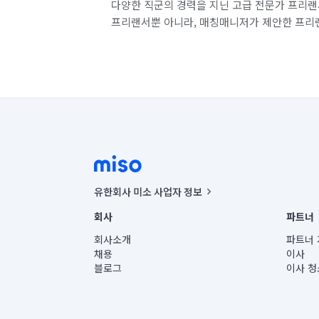
다양한 직군의 경력을 지닌 고급 전문가 프리랜
프리랜서뿐 아니라, 매칭매니저가 제안한 프리
유한회사 미소 사업자 정보
사업자등록번호 : 291-87-00271 | 인허가번호 : 2016-32201
회사
파트너
통신판매신고번호 : 2024-서울종로-1400(공정거래위원회 정
대표이사 : CHING VICTOR COLUMBIA RHEE
회사소개
파트너 
주소 | 본사: 서울특별시 종로구 율곡로 6(중학동, 트윈트리
채용
이사
컨택센터 : 서울특별시 종로구 수송동 율곡로 24, 7층, 8층
블로그
이사 청
유한회사 미소는 통신판매중개자이며, 통신판매의 당사자가
상품, 상품정보, 거래에 관한 의무와 책임은 거래당사자에
언론 보도 관련 문의:
contact@getmiso.com