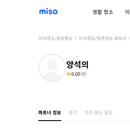
생활 청소
이
이사청소/입주청소
이사청소/입주청소 파트너
양석의
0.00
(
0
)
파트너 정보
후기
자주 묻는 질문