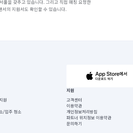
서풀을 갖추고 있습니다. 그리고 직접 매칭 요청한
랜서의 지원서도 확인할 수 있습니다.
63-14-5-00019 |
지원
보) |
지원
고객센터
빌딩) B동 5층
이용약관
 미소
소/입주 청소
개인정보처리방침
 아닙니다.
파트너 위치정보 이용약관
게 있습니다.
문의하기