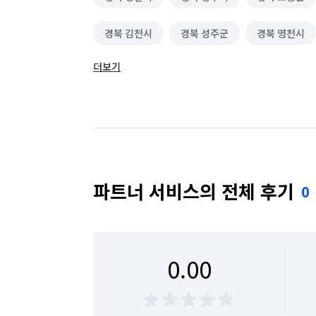
경북 김천시
경북 성주군
경북 영천시
더보기
대구 달서구
대구 달성군
대구 동구
대구 중구
대구 군위군
파트너 서비스의 전체 후기
0
0.00