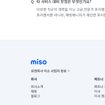
타 서비스 대비 장점은 무엇인가요?
다양한 직군의 경력을 지닌 고급 전문가 프리랜
프리랜서뿐 아니라, 매칭매니저가 제안한 프리
유한회사 미소 사업자 정보
사업자등록번호 : 291-87-00271 | 인허가번호 : 2016-32201
회사
파트너
통신판매신고번호 : 2024-서울종로-1400(공정거래위원회 정
대표이사 : CHING VICTOR COLUMBIA RHEE
회사소개
파트너 
주소 | 본사: 서울특별시 종로구 율곡로 6(중학동, 트윈트리
채용
이사
컨택센터 : 서울특별시 종로구 수송동 율곡로 24, 7층, 8층
블로그
이사 청
유한회사 미소는 통신판매중개자이며, 통신판매의 당사자가
상품, 상품정보, 거래에 관한 의무와 책임은 거래당사자에