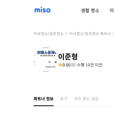
생활 청소
이
이사청소/입주청소
이사청소/입주청소 파트너
이준형
0.00
(
0
)
수행 10건 미만
파트너 정보
후기
자주 묻는 질문