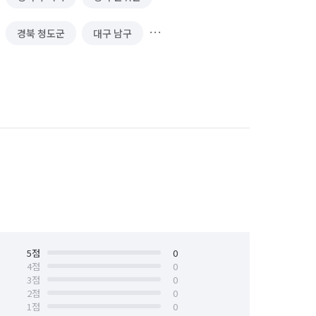
경북 청도군
대구 남구
대구 북구
대구 서구
대구 수성구
5
점
0
4
점
0
3
점
0
2
점
0
1
점
0