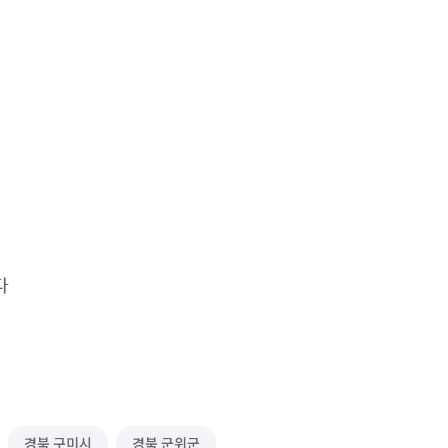
다
경북 구미시
경북 군위군