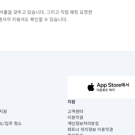
서풀을 갖추고 있습니다. 그리고 직접 매칭 요청한
랜서의 지원서도 확인할 수 있습니다.
63-14-5-00019 |
지원
보) |
지원
고객센터
빌딩) B동 5층
이용약관
 미소
소/입주 청소
개인정보처리방침
 아닙니다.
파트너 위치정보 이용약관
게 있습니다.