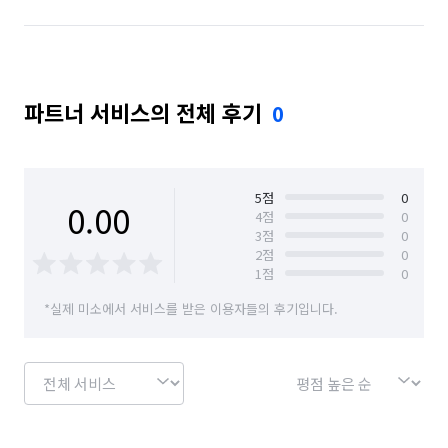
파트너 서비스의 전체 후기
0
5
점
0
0.00
4
점
0
3
점
0
2
점
0
1
점
0
*실제 미소에서 서비스를 받은 이용자들의 후기입니다.