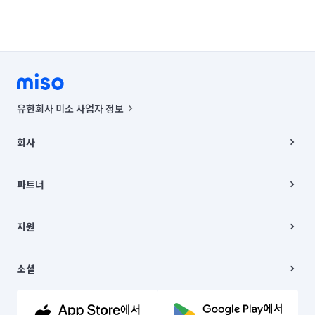
유한회사 미소 사업자 정보
사업자등록번호 : 291-87-00271 | 인허가번호 : 2016-3220163-14-5-
00019 |
회사
통신판매신고번호 : 2024-서울종로-1400(공정거래위원회 정보) |
대표이사 : CHING VICTOR COLUMBIA RHEE
회사소개
주소 | 본사: 서울특별시 종로구 율곡로 6(중학동, 트윈트리빌딩) B동 5층
채용
파트너
컨택센터 : 서울특별시 종로구 수송동 율곡로 24, 7층, 8층 미소
블로그
유한회사 미소는 통신판매중개자이며, 통신판매의 당사자가 아닙니다.
파트너 지원
상품, 상품정보, 거래에 관한 의무와 책임은 거래당사자에게 있습니다.
이사
지원
언론 보도 관련 문의:
contact@getmiso.com
이사 청소/입주 청소
대표번호: 1577-8808
고객센터
© 유한회사 미소. Miso, Inc. All Rights Reserved.
이용약관
소셜
개인정보처리방침
파트너 위치정보 이용약관
링크드인
문의하기
유튜브