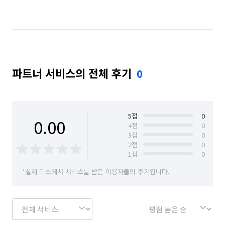
서울 마포구
서울 서대문구
서울 서초구
서울 성동구
서울 성북구
서울 송파구
서울 양천구
서울 영등포구
서울 용산구
파트너 서비스의 전체 후기
0
서울 은평구
서울 종로구
서울 중구
서울 중랑구
5
점
0
0.00
4
점
0
3
점
0
2
점
0
1
점
0
*실제 미소에서 서비스를 받은 이용자들의 후기입니다.