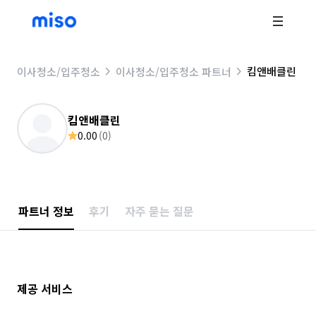
킴앤배클린
이사청소/입주청소
이사청소/입주청소 파트너
킴앤배클린
0.00
(
0
)
파트너 정보
후기
자주 묻는 질문
제공 서비스