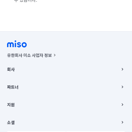
유한회사 미소 사업자 정보
사업자등록번호 : 291-87-00271 | 인허가번호 : 2016-3220163-14-5-
00019 |
회사
통신판매신고번호 : 2024-서울종로-1400(공정거래위원회 정보) |
대표이사 : CHING VICTOR COLUMBIA RHEE
회사소개
주소 | 본사: 서울특별시 종로구 율곡로 6(중학동, 트윈트리빌딩) B동 5층
채용
파트너
컨택센터 : 서울특별시 종로구 수송동 율곡로 24, 7층, 8층 미소
블로그
유한회사 미소는 통신판매중개자이며, 통신판매의 당사자가 아닙니다.
파트너 지원
상품, 상품정보, 거래에 관한 의무와 책임은 거래당사자에게 있습니다.
이사
지원
언론 보도 관련 문의:
contact@getmiso.com
이사 청소/입주 청소
대표번호: 1577-8808
고객센터
© 유한회사 미소. Miso, Inc. All Rights Reserved.
이용약관
소셜
개인정보처리방침