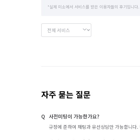
경기 이천시
경기 파주시
경기 평택시
*실제 미소에서 서비스를 받은 이용자들의 후기입니다.
경기 화성시
서울 강남구
서울 강동구
서울 관악구
서울 광진구
서울 구로구
서울 도봉구
서울 동대문구
서울 동작구
서울 서초구
서울 성동구
서울 성북구
서울 영등포구
서울 용산구
서울 은평구
자주 묻는 질문
서울 중랑구
인천 강화군
인천 계양구
사전미팅이 가능한가요?
인천 부평구
인천 서구
인천 연수구
규정에 준하여 채팅과 유선상담만 가능합니다. 
경기 부천시 소사구
경기 부천시 원미구