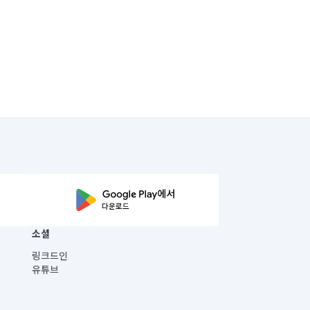
소셜
링크드인
유튜브