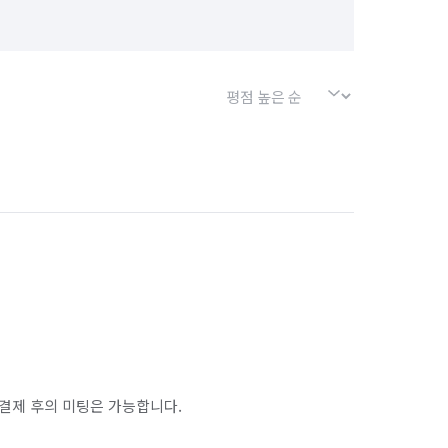
경기 포천시
경기 하남시
서울 강북구
서울 강서구
서울 금천구
서울 노원구
서울 마포구
서울 서대문구
서울 송파구
서울 양천구
서울 종로구
서울 중구
인천 남구
인천 남동구
인천 동구
인천 옹진군
인천 중구
결제 후의 미팅은 가능합니다.
경기 부천시 오정구
경기 화성시 동탄구