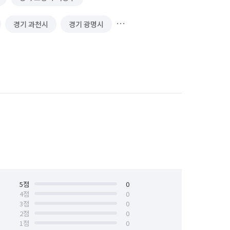
경기 과천시
경기 광명시
경기 김포시
경기 남양주시
 성남시 수정구
경기 성남시 중원구
경기 수원시 장안구
경기 수원시 팔달구
안산시 상록구
경기 안성시
경기 양주시
경기 양평군
경기 용인시 기흥구
5
점
0
4
점
0
3
점
0
경기 의왕시
경기 의정부시
2
점
0
1
점
0