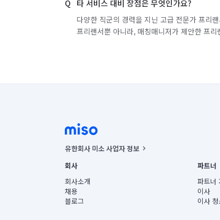
타 서비스 대비 장점은 무엇인가요?
경기 화성시 효행구
경기 화성시 만세구
다양한 직군의 경력을 지닌 고급 전문가 프리랜
프리랜서뿐 아니라, 매칭매니저가 제안한 프리
유한회사 미소 사업자 정보
사업자등록번호 : 291-87-00271 | 인허가번호 : 2016-32201
회사
파트너
통신판매신고번호 : 2024-서울종로-1400(공정거래위원회 정
대표이사 : CHING VICTOR COLUMBIA RHEE
회사소개
파트너 
주소 | 본사: 서울특별시 종로구 율곡로 6(중학동, 트윈트리
채용
이사
컨택센터 : 서울특별시 종로구 수송동 율곡로 24, 7층, 8층
블로그
이사 청
유한회사 미소는 통신판매중개자이며, 통신판매의 당사자가
상품, 상품정보, 거래에 관한 의무와 책임은 거래당사자에