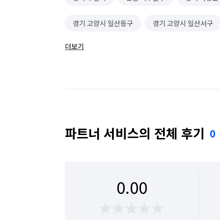
경기 고양시 일산동구
경기 고양시 일산서구
더보기
경기 광주시
경기 구리시
경기 군포시
경기 동두천시
경기 성남시 분당구
경기
경기 수원시 권선구
경기 수원시 영통구
경기 시흥시
경기 안산시 단원구
경기 
파트너 서비스의 전체 후기
0
경기 안양시 동안구
경기 안양시 만안구
경기 여주시
경기 연천군
경기 오산시
0.00
경기 용인시 수지구
경기 용인시 처인구