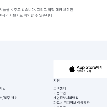
경기 화성시 병점구
서풀을 갖추고 있습니다. 그리고 직접 매칭 요청한
랜서의 지원서도 확인할 수 있습니다.
63-14-5-00019 |
지원
보) |
지원
고객센터
빌딩) B동 5층
이용약관
 미소
소/입주 청소
개인정보처리방침
 아닙니다.
파트너 위치정보 이용약관
게 있습니다.