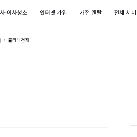
사·이사청소
인터넷 가입
가전 렌탈
전체 서비
클리닉천재
너