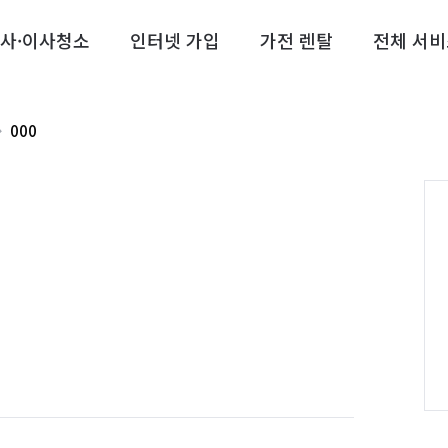
사·이사청소
인터넷 가입
가전 렌탈
전체 서비
000