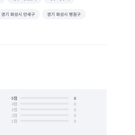
경기 화성시 만세구
경기 화성시 병점구
5
점
0
4
점
0
3
점
0
2
점
0
1
점
0