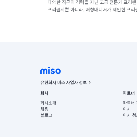
다양한 직군의 경력을 지닌 고급 전문가 프리랜
프리랜서뿐 아니라, 매칭매니저가 제안한 프리
유한회사 미소 사업자 정보
사업자등록번호 : 291-87-00271 | 인허가번호 : 2016-32201
회사
파트너
통신판매신고번호 : 2024-서울종로-1400(공정거래위원회 정
대표이사 : CHING VICTOR COLUMBIA RHEE
회사소개
파트너 
주소 | 본사: 서울특별시 종로구 율곡로 6(중학동, 트윈트리
채용
이사
컨택센터 : 서울특별시 종로구 수송동 율곡로 24, 7층, 8층
블로그
이사 청
유한회사 미소는 통신판매중개자이며, 통신판매의 당사자가
상품, 상품정보, 거래에 관한 의무와 책임은 거래당사자에
언론 보도 관련 문의:
contact@getmiso.com