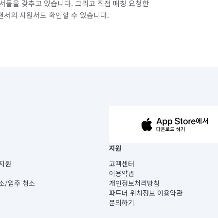
서풀을 갖추고 있습니다. 그리고 직접 매칭 요청한
랜서의 지원서도 확인할 수 있습니다.
63-14-5-00019 |
지원
보) |
지원
고객센터
빌딩) B동 5층
이용약관
 미소
소/입주 청소
개인정보처리방침
 아닙니다.
파트너 위치정보 이용약관
게 있습니다.
문의하기