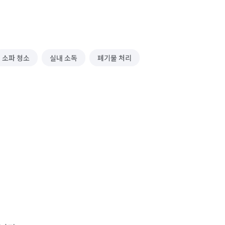
소파 청소
실내 소독
폐기물 처리