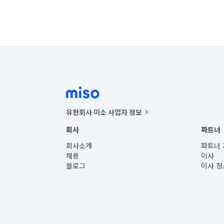
유한회사 미소 사업자 정보
사업자등록번호 : 291-87-00271 | 인허가번호 : 2016-32201
회사
파트너
통신판매신고번호 : 2024-서울종로-1400(공정거래위원회 정
대표이사 : CHING VICTOR COLUMBIA RHEE
회사소개
파트너 
주소 | 본사: 서울특별시 종로구 율곡로 6(중학동, 트윈트리
채용
이사
컨택센터 : 서울특별시 종로구 수송동 율곡로 24, 7층, 8층
블로그
이사 청
유한회사 미소는 통신판매중개자이며, 통신판매의 당사자가
상품, 상품정보, 거래에 관한 의무와 책임은 거래당사자에
언론 보도 관련 문의:
contact@getmiso.com
대표번호: 1577-8808
© 유한회사 미소. Miso, Inc. All Rights Reserved.