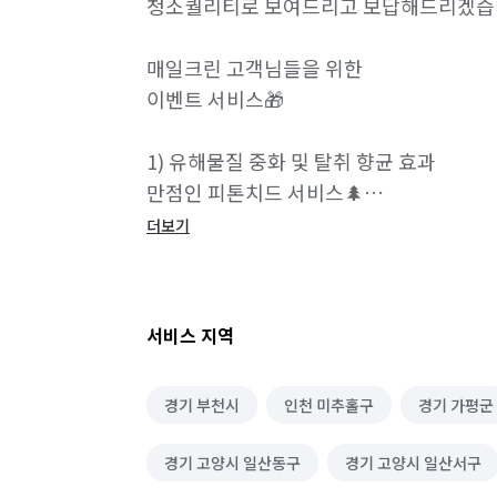
청소퀄리티로 보여드리고 보답해드리겠습
매일크린 고객님들을 위한

이벤트 서비스🎁

1) 유해물질 중화 및 탈취 향균 효과

만점인 피톤치드 서비스🌲

더보기
2) 오염도 위험 구역 고온스팀살균소독 서비
3) 거울, 수전/싱크대 방수 및 나노코팅 서비
서비스 지역
4) 벌레 퇴치, 방역 뿌레 서비스👍

경기 부천시
인천 미추홀구
경기 가평군
5) 리뷰페이백 이벤트! 

경기 고양시 일산동구
경기 고양시 일산서구
   청소 받아보신 후 리뷰작성시 감사한 마