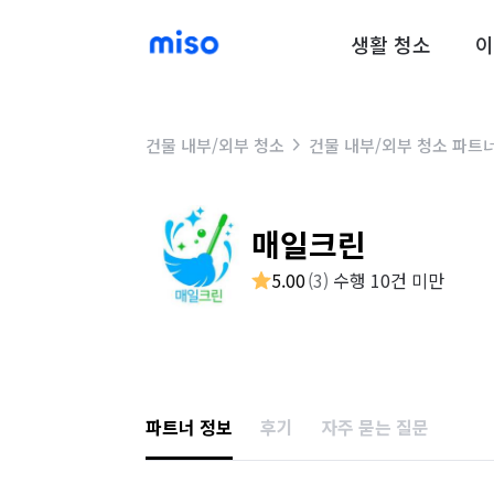
생활 청소
이
건물 내부/외부 청소
건물 내부/외부 청소 파트
매일크린
5.00
(
3
)
수행 10건 미만
파트너 정보
후기
자주 묻는 질문