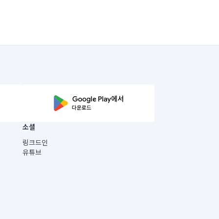
소셜
링크드인
유튜브