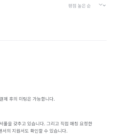
서울 금천구
서울 노원구
서울 마포구
서울 서대문구
서울 송파구
서울 양천구
서울 종로구
서울 중구
다

인천 남구
인천 남동구
인천 동구
인천 옹진군
인천 중구
및

결제 후의 미팅은 가능합니다.
업입니다

경기 부천시 오정구
경기 화성시 동탄구
에 

경기 화성시 병점구
서풀을 갖추고 있습니다. 그리고 직접 매칭 요청한
 최적의 살균 작업입니다
랜서의 지원서도 확인할 수 있습니다.