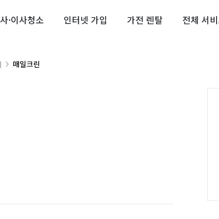
사·이사청소
인터넷 가입
가전 렌탈
전체 서비
매일크린
너