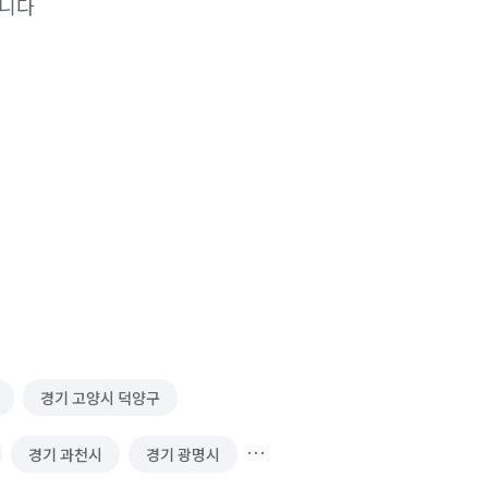
니다

스😊

스😍

경기 고양시 덕양구
경기 과천시
경기 광명시
음을 담아 고객님께 페이백 해드립니다🎉
