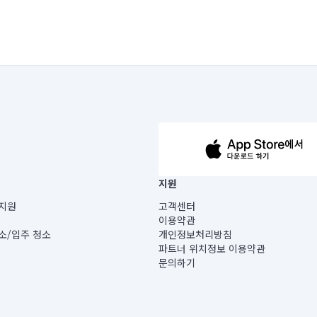
63-14-5-00019 |
지원
보) |
지원
고객센터
빌딩) B동 5층
이용약관
 미소
소/입주 청소
개인정보처리방침
 아닙니다.
파트너 위치정보 이용약관
게 있습니다.
문의하기