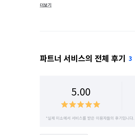
더보기
경기 광주시
경기 구리시
경기 군포시
완벽한 사후관리

- 청소 종료 후에 참고사항 안내 및 사후관리
경기 동두천시
경기 성남시 분당구
경기
  완벽한 사후 A/S 서비스 (기간 7일)

경기 수원시 권선구
경기 수원시 영통구
저희 매일크린은 외주/하청/일용직 없는 10
직영팀으로 운영하며, 모든 개개인의 팀장이
경기 시흥시
경기 안산시 단원구
경기 
파트너 서비스의 전체 후기
3
국가공인 자격증인 "청소전문관리사 1급" 을
경기 안양시 동안구
경기 안양시 만안구
청소 전/후/중간작업과정 사진까지 

경기 여주시
경기 연천군
경기 오산시
꼼꼼하게 촬영하여 고객님께

5.00
보내드립니다

경기 용인시 수지구
경기 용인시 처인구
좋은 일만 가득하실 고객님의

경기 이천시
경기 파주시
경기 평택시
*실제 미소에서 서비스를 받은 이용자들의 후기입니다.
새로운 보금자리를 온 마음을 다해

가족이라 생각하고 청소 해드리겠습니다❤

경기 화성시
서울 강남구
서울 강동구