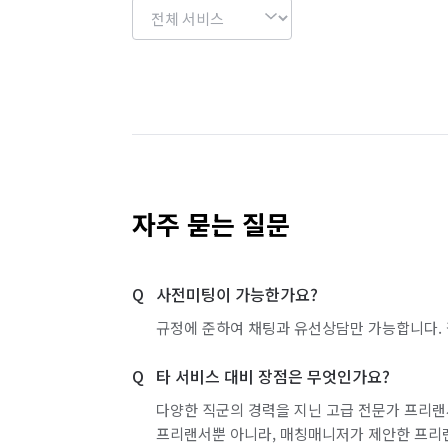
[상담문의]

010-4514-1729 ☜(ﾟヮﾟ☜)

서울 관악구
서울 광진구
서울 구로구
전화상담 : 09:00~24:00

문자상담 : 상시 가능

서울 도봉구
서울 동대문구
서울 동작구
카톡상담 : 상시 가능

서울 서초구
서울 성동구
서울 성북구
미소 입점 기념 특별 서비스

서울 영등포구
서울 용산구
서울 은평구
자주 묻는 질문
공간 전체 살균 소독을 무료로 시공해드립니
서울 중랑구
인천 강화군
인천 계양구
반복적인 연무 작업을 통해

사전미팅이 가능한가요?
인천 부평구
인천 서구
인천 연수구
집안 전체 공간 내의 공중부유, 낙하균 살균 
규정에 준하여 채팅과 유선상담만 가능합니다. 
공기 중의 유해성분을 분해제거 시키는 작
경기 부천시 소사구
경기 부천시 원미구
각종 다양한 환경에 적용 가능함과 동시에

타 서비스 대비 장점은 무엇인가요?
인체에 무해하도록 설계 제작되어 있기 때문
경기 화성시 효행구
경기 화성시 만세구
다양한 직군의 경력을 지닌 고급 전문가 프리랜
유해물질이나 미세먼지등을 무균화 시키는
프리랜서뿐 아니라, 매칭매니저가 제안한 프리