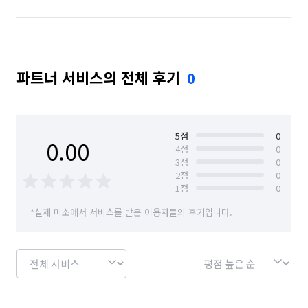
파트너 서비스의 전체 후기
0
5
점
0
0.00
4
점
0
3
점
0
2
점
0
1
점
0
*실제 미소에서 서비스를 받은 이용자들의 후기입니다.