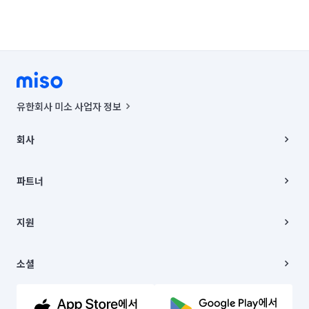
유한회사 미소 사업자 정보
사업자등록번호 : 291-87-00271 | 인허가번호 : 2016-3220163-14-5-
00019 |
회사
통신판매신고번호 : 2024-서울종로-1400(공정거래위원회 정보) |
대표이사 : CHING VICTOR COLUMBIA RHEE
회사소개
주소 | 본사: 서울특별시 종로구 율곡로 6(중학동, 트윈트리빌딩) B동 5층
채용
파트너
컨택센터 : 서울특별시 종로구 수송동 율곡로 24, 7층, 8층 미소
블로그
유한회사 미소는 통신판매중개자이며, 통신판매의 당사자가 아닙니다.
파트너 지원
상품, 상품정보, 거래에 관한 의무와 책임은 거래당사자에게 있습니다.
이사
지원
언론 보도 관련 문의:
contact@getmiso.com
이사 청소/입주 청소
대표번호: 1577-8808
고객센터
© 유한회사 미소. Miso, Inc. All Rights Reserved.
이용약관
소셜
개인정보처리방침
파트너 위치정보 이용약관
링크드인
문의하기
유튜브