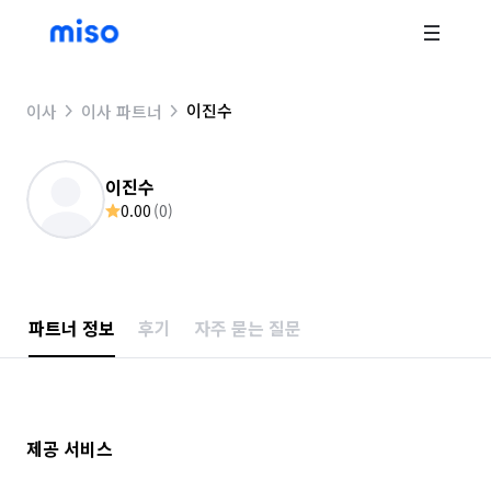
이진수
이사
이사 파트너
이진수
0.00
(
0
)
파트너 정보
후기
자주 묻는 질문
제공 서비스