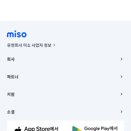
유한회사 미소 사업자 정보
사업자등록번호 : 291-87-00271 | 인허가번호 : 2016-3220163-14-5-
00019 |
회사
통신판매신고번호 : 2024-서울종로-1400(공정거래위원회 정보) |
대표이사 : CHING VICTOR COLUMBIA RHEE
회사소개
주소 | 본사: 서울특별시 종로구 율곡로 6(중학동, 트윈트리빌딩) B동 5층
채용
파트너
컨택센터 : 서울특별시 종로구 수송동 율곡로 24, 7층, 8층 미소
블로그
유한회사 미소는 통신판매중개자이며, 통신판매의 당사자가 아닙니다.
파트너 지원
상품, 상품정보, 거래에 관한 의무와 책임은 거래당사자에게 있습니다.
이사
지원
언론 보도 관련 문의:
contact@getmiso.com
이사 청소/입주 청소
대표번호: 1577-8808
고객센터
© 유한회사 미소. Miso, Inc. All Rights Reserved.
이용약관
소셜
개인정보처리방침
파트너 위치정보 이용약관
링크드인
문의하기
유튜브