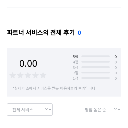
파트너 서비스의 전체 후기
0
5
점
0
0.00
4
점
0
3
점
0
2
점
0
1
점
0
*실제 미소에서 서비스를 받은 이용자들의 후기입니다.