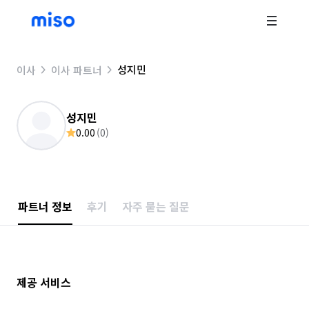
성지민
이사
이사 파트너
성지민
0.00
(
0
)
파트너 정보
후기
자주 묻는 질문
제공 서비스