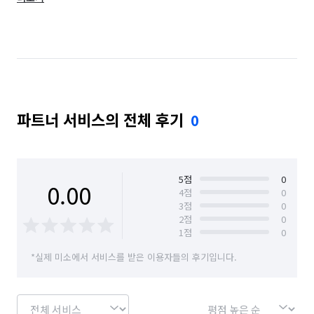
충남 아산시
충남 예산군
충남 천안시 동남구
충남 천안시 서북구
충남 청양군
충남 태안군
충남 홍성군
파트너 서비스의 전체 후기
0
5
점
0
0.00
4
점
0
3
점
0
2
점
0
1
점
0
*실제 미소에서 서비스를 받은 이용자들의 후기입니다.