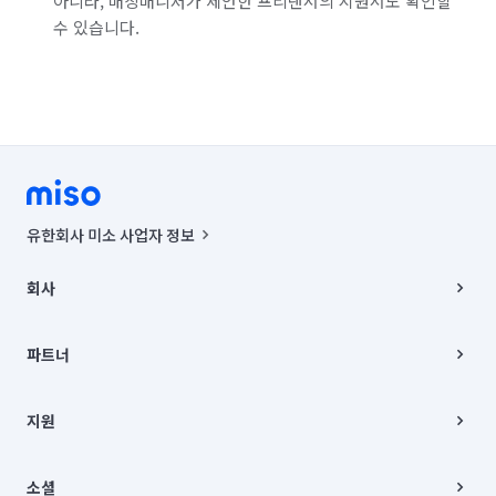
아니라, 매칭매니저가 제안한 프리랜서의 지원서도 확인할
수 있습니다.
유한회사 미소 사업자 정보
사업자등록번호 : 291-87-00271 | 인허가번호 : 2016-3220163-14-5-
00019 |
회사
통신판매신고번호 : 2024-서울종로-1400(공정거래위원회 정보) |
대표이사 : CHING VICTOR COLUMBIA RHEE
회사소개
주소 | 본사: 서울특별시 종로구 율곡로 6(중학동, 트윈트리빌딩) B동 5층
채용
파트너
컨택센터 : 서울특별시 종로구 수송동 율곡로 24, 7층, 8층 미소
블로그
유한회사 미소는 통신판매중개자이며, 통신판매의 당사자가 아닙니다.
파트너 지원
상품, 상품정보, 거래에 관한 의무와 책임은 거래당사자에게 있습니다.
이사
지원
언론 보도 관련 문의:
contact@getmiso.com
이사 청소/입주 청소
대표번호: 1577-8808
고객센터
© 유한회사 미소. Miso, Inc. All Rights Reserved.
이용약관
소셜