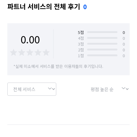
파트너 서비스의 전체 후기
0
5
점
0
0.00
4
점
0
3
점
0
2
점
0
1
점
0
*실제 미소에서 서비스를 받은 이용자들의 후기입니다.