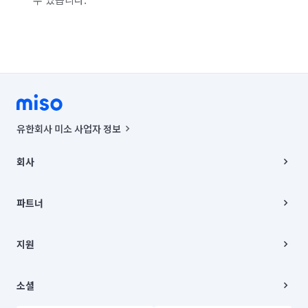
유한회사 미소 사업자 정보
사업자등록번호 : 291-87-00271 | 인허가번호 : 2016-3220163-14-5-
00019 |
회사
통신판매신고번호 : 2024-서울종로-1400(공정거래위원회 정보) |
대표이사 : CHING VICTOR COLUMBIA RHEE
회사소개
주소 | 본사: 서울특별시 종로구 율곡로 6(중학동, 트윈트리빌딩) B동 5층
채용
파트너
컨택센터 : 서울특별시 종로구 수송동 율곡로 24, 7층, 8층 미소
블로그
유한회사 미소는 통신판매중개자이며, 통신판매의 당사자가 아닙니다.
파트너 지원
상품, 상품정보, 거래에 관한 의무와 책임은 거래당사자에게 있습니다.
이사
지원
언론 보도 관련 문의:
contact@getmiso.com
이사 청소/입주 청소
대표번호: 1577-8808
고객센터
© 유한회사 미소. Miso, Inc. All Rights Reserved.
이용약관
소셜
개인정보처리방침