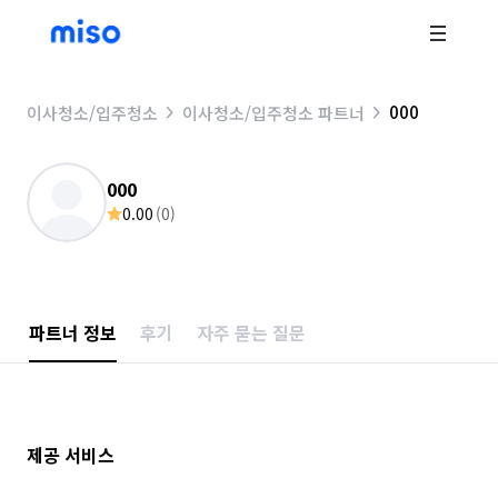
000
이사청소/입주청소
이사청소/입주청소 파트너
000
0.00
(
0
)
파트너 정보
후기
자주 묻는 질문
제공 서비스