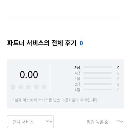
서울 마포구
서울 서대문구
서울 서초구
서울 성동구
서울 성북구
서울 송파구
서울 양천구
서울 영등포구
서울 용산구
파트너 서비스의 전체 후기
0
서울 은평구
서울 종로구
서울 중구
서울 중랑구
5
점
0
0.00
4
점
0
3
점
0
2
점
0
1
점
0
*실제 미소에서 서비스를 받은 이용자들의 후기입니다.