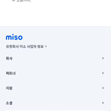
유한회사 미소 사업자 정보
사업자등록번호 : 291-87-00271 | 인허가번호 : 2016-3220163-14-5-
00019 |
회사
통신판매신고번호 : 2024-서울종로-1400(공정거래위원회 정보) |
대표이사 : CHING VICTOR COLUMBIA RHEE
회사소개
주소 | 본사: 서울특별시 종로구 율곡로 6(중학동, 트윈트리빌딩) B동 5층
채용
파트너
컨택센터 : 서울특별시 종로구 수송동 율곡로 24, 7층, 8층 미소
블로그
유한회사 미소는 통신판매중개자이며, 통신판매의 당사자가 아닙니다.
파트너 지원
상품, 상품정보, 거래에 관한 의무와 책임은 거래당사자에게 있습니다.
이사
지원
언론 보도 관련 문의:
contact@getmiso.com
이사 청소/입주 청소
대표번호: 1577-8808
고객센터
© 유한회사 미소. Miso, Inc. All Rights Reserved.
이용약관
소셜
개인정보처리방침