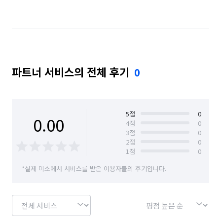
파트너 서비스의 전체 후기
0
5
점
0
0.00
4
점
0
3
점
0
2
점
0
1
점
0
*실제 미소에서 서비스를 받은 이용자들의 후기입니다.