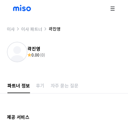
곽진영
이사
이사 파트너
곽진영
0.00
(
0
)
파트너 정보
후기
자주 묻는 질문
제공 서비스