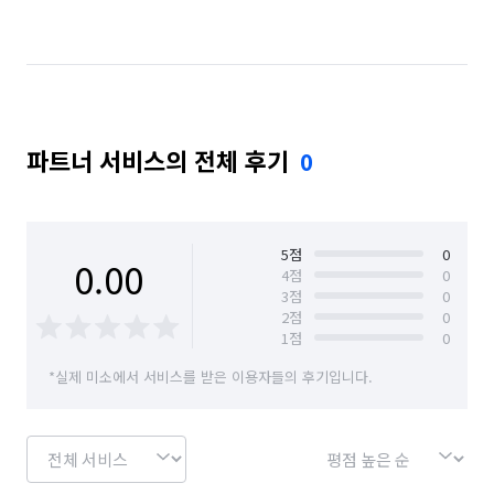
파트너 서비스의 전체 후기
0
5
점
0
0.00
4
점
0
3
점
0
2
점
0
1
점
0
*실제 미소에서 서비스를 받은 이용자들의 후기입니다.