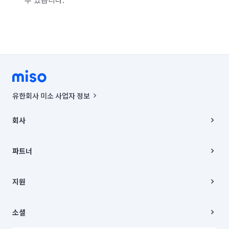
유한회사 미소 사업자 정보
사업자등록번호 : 291-87-00271 | 인허가번호 : 2016-3220163-14-5-
00019 |
회사
통신판매신고번호 : 2024-서울종로-1400(공정거래위원회 정보) |
대표이사 : CHING VICTOR COLUMBIA RHEE
회사소개
주소 | 본사: 서울특별시 종로구 율곡로 6(중학동, 트윈트리빌딩) B동 5층
채용
파트너
컨택센터 : 서울특별시 종로구 수송동 율곡로 24, 7층, 8층 미소
블로그
유한회사 미소는 통신판매중개자이며, 통신판매의 당사자가 아닙니다.
파트너 지원
상품, 상품정보, 거래에 관한 의무와 책임은 거래당사자에게 있습니다.
이사
지원
언론 보도 관련 문의:
contact@getmiso.com
이사 청소/입주 청소
대표번호: 1577-8808
고객센터
© 유한회사 미소. Miso, Inc. All Rights Reserved.
이용약관
소셜
개인정보처리방침