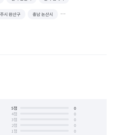
전주시 완산구
충남 논산시
5
점
0
4
점
0
3
점
0
2
점
0
1
점
0