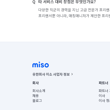
타 서비스 대비 장점은 무엇인가요?
다양한 직군의 경력을 지닌 고급 전문가 프리랜
프리랜서뿐 아니라, 매칭매니저가 제안한 프리
유한회사 미소 사업자 정보
사업자등록번호 : 291-87-00271 | 인허가번호 : 2016-32201
회사
파트너
통신판매신고번호 : 2024-서울종로-1400(공정거래위원회 정
대표이사 : CHING VICTOR COLUMBIA RHEE
회사소개
파트너 
주소 | 본사: 서울특별시 종로구 율곡로 6(중학동, 트윈트리
채용
이사
컨택센터 : 서울특별시 종로구 수송동 율곡로 24, 7층, 8층
블로그
이사 청
유한회사 미소는 통신판매중개자이며, 통신판매의 당사자가
상품, 상품정보, 거래에 관한 의무와 책임은 거래당사자에