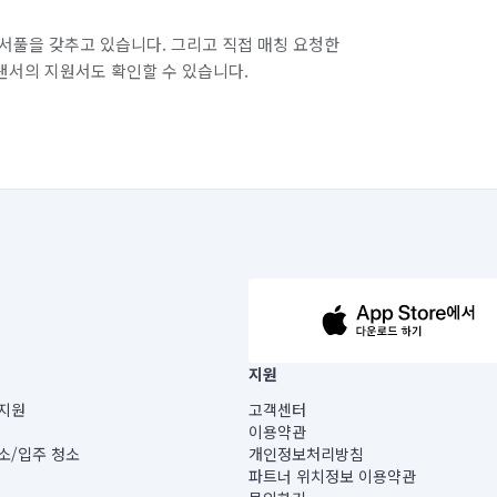
서풀을 갖추고 있습니다. 그리고 직접 매칭 요청한
랜서의 지원서도 확인할 수 있습니다.
63-14-5-00019 |
지원
보) |
지원
고객센터
빌딩) B동 5층
이용약관
 미소
소/입주 청소
개인정보처리방침
 아닙니다.
파트너 위치정보 이용약관
게 있습니다.