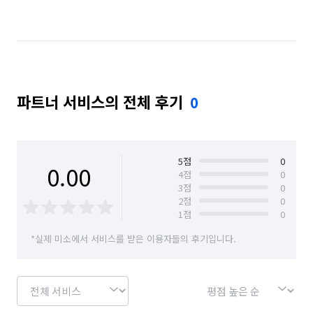
서울 마포구
서울 서대문구
서울 서초구
서울 성동구
서울 성북구
서울 송파구
서울 양천구
서울 영등포구
서울 용산구
파트너 서비스의 전체 후기
0
서울 은평구
서울 종로구
서울 중구
서울 중랑구
5
점
0
0.00
4
점
0
3
점
0
2
점
0
1
점
0
*실제 미소에서 서비스를 받은 이용자들의 후기입니다.