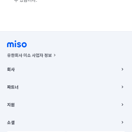
유한회사 미소 사업자 정보
사업자등록번호 : 291-87-00271 | 인허가번호 : 2016-3220163-14-5-
00019 |
회사
통신판매신고번호 : 2024-서울종로-1400(공정거래위원회 정보) |
대표이사 : CHING VICTOR COLUMBIA RHEE
회사소개
주소 | 본사: 서울특별시 종로구 율곡로 6(중학동, 트윈트리빌딩) B동 5층
채용
파트너
컨택센터 : 서울특별시 종로구 수송동 율곡로 24, 7층, 8층 미소
블로그
유한회사 미소는 통신판매중개자이며, 통신판매의 당사자가 아닙니다.
파트너 지원
상품, 상품정보, 거래에 관한 의무와 책임은 거래당사자에게 있습니다.
이사
지원
언론 보도 관련 문의:
contact@getmiso.com
이사 청소/입주 청소
대표번호: 1577-8808
고객센터
© 유한회사 미소. Miso, Inc. All Rights Reserved.
이용약관
소셜
개인정보처리방침