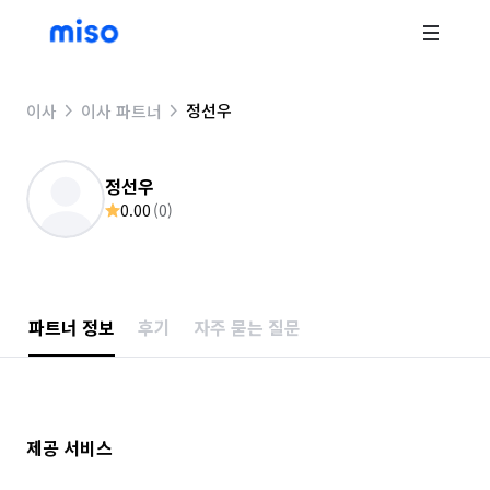
정선우
이사
이사 파트너
정선우
0.00
(
0
)
파트너 정보
후기
자주 묻는 질문
제공 서비스