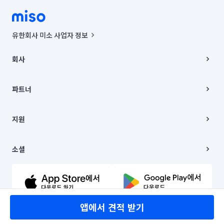
유한회사 미소 사업자 정보
사업자등록번호 : 291-87-00271 | 인허가번호 : 2016-3220163-14-5-
00019 |
회사
통신판매신고번호 : 2024-서울종로-1400(공정거래위원회 정보) |
대표이사 : CHING VICTOR COLUMBIA RHEE
회사소개
주소 | 본사: 서울특별시 종로구 율곡로 6(중학동, 트윈트리빌딩) B동 5층
채용
파트너
컨택센터 : 서울특별시 종로구 수송동 율곡로 24, 7층, 8층 미소
블로그
유한회사 미소는 통신판매중개자이며, 통신판매의 당사자가 아닙니다.
파트너 지원
상품, 상품정보, 거래에 관한 의무와 책임은 거래당사자에게 있습니다.
이사
지원
언론 보도 관련 문의:
contact@getmiso.com
이사 청소/입주 청소
대표번호: 1577-8808
고객센터
© 유한회사 미소. Miso, Inc. All Rights Reserved.
이용약관
소셜
개인정보처리방침
파트너 위치정보 이용약관
링크드인
문의하기
유튜브
앱에서 견적 받기