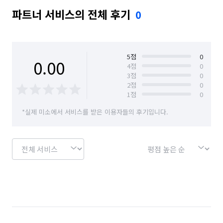
파트너 서비스의 전체 후기
0
5
점
0
0.00
4
점
0
3
점
0
2
점
0
1
점
0
*실제 미소에서 서비스를 받은 이용자들의 후기입니다.