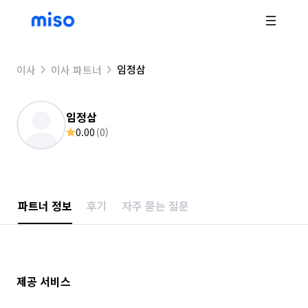
임정삼
이사
이사 파트너
임정삼
0.00
(
0
)
파트너 정보
후기
자주 묻는 질문
제공 서비스