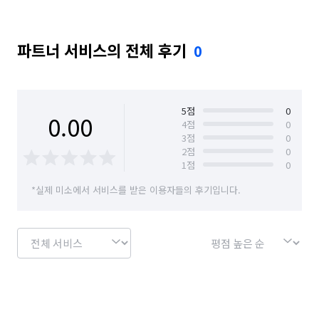
파트너 서비스의 전체 후기
0
5
점
0
0.00
4
점
0
3
점
0
2
점
0
1
점
0
*실제 미소에서 서비스를 받은 이용자들의 후기입니다.