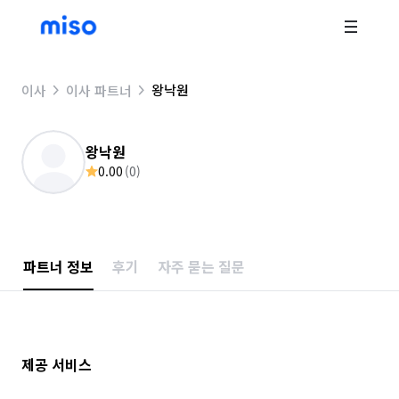
왕낙원
이사
이사 파트너
왕낙원
0.00
(
0
)
파트너 정보
후기
자주 묻는 질문
제공 서비스