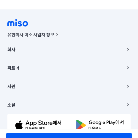
유한회사 미소 사업자 정보
사업자등록번호 : 291-87-00271 | 인허가번호 : 2016-3220163-14-5-
00019 |
회사
통신판매신고번호 : 2024-서울종로-1400(공정거래위원회 정보) |
대표이사 : CHING VICTOR COLUMBIA RHEE
회사소개
주소 | 본사: 서울특별시 종로구 율곡로 6(중학동, 트윈트리빌딩) B동 5층
채용
파트너
컨택센터 : 서울특별시 종로구 수송동 율곡로 24, 7층, 8층 미소
블로그
유한회사 미소는 통신판매중개자이며, 통신판매의 당사자가 아닙니다.
파트너 지원
상품, 상품정보, 거래에 관한 의무와 책임은 거래당사자에게 있습니다.
이사
지원
언론 보도 관련 문의:
contact@getmiso.com
이사 청소/입주 청소
대표번호: 1577-8808
고객센터
© 유한회사 미소. Miso, Inc. All Rights Reserved.
이용약관
소셜
개인정보처리방침
파트너 위치정보 이용약관
링크드인
문의하기
유튜브