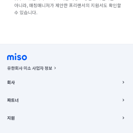
서울 은평구
서울 종로구
서울 중구
아니라, 매칭매니저가 제안한 프리랜서의 지원서도 확인할
수 있습니다.
서울 중랑구
인천 강화군
인천 계양구
인천 남구
인천 남동구
인천 동구
인천 부평구
인천 서구
인천 연수구
인천 옹진군
인천 중구
경기 부천시 소사구
경기 부천시 원미구
경기 부천시 오정구
유한회사 미소 사업자 정보
경기 화성시 동탄구
경기 화성시 효행구
사업자등록번호 : 291-87-00271 | 인허가번호 : 2016-3220163-14-5-
00019 |
회사
통신판매신고번호 : 2024-서울종로-1400(공정거래위원회 정보) |
경기 화성시 만세구
경기 화성시 병점구
대표이사 : CHING VICTOR COLUMBIA RHEE
회사소개
주소 | 본사: 서울특별시 종로구 율곡로 6(중학동, 트윈트리빌딩) B동 5층
채용
파트너
컨택센터 : 서울특별시 종로구 수송동 율곡로 24, 7층, 8층 미소
블로그
유한회사 미소는 통신판매중개자이며, 통신판매의 당사자가 아닙니다.
파트너 지원
상품, 상품정보, 거래에 관한 의무와 책임은 거래당사자에게 있습니다.
이사
지원
언론 보도 관련 문의:
contact@getmiso.com
이사 청소/입주 청소
대표번호: 1577-8808
고객센터
© 유한회사 미소. Miso, Inc. All Rights Reserved.