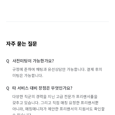
경기 의왕시
경기 의정부시
경기 이천시
경기 파주시
경기 평택시
경기 포천시
경기 하남시
경기 화성시
부산 수영구
서울 강서구
서울 관악구
서울 광진구
자주 묻는 질문
서울 구로구
서울 금천구
서울 노원구
사전미팅이 가능한가요?
서울 도봉구
서울 동대문구
서울 서대문구
규정에 준하여 채팅과 유선상담만 가능합니다. 결제 후의
서울 서초구
서울 성동구
서울 성북구
미팅은 가능합니다.
서울 송파구
서울 양천구
서울 영등포구
타 서비스 대비 장점은 무엇인가요?
서울 용산구
서울 은평구
서울 종로구
다양한 직군의 경력을 지닌 고급 전문가 프리랜서풀을
갖추고 있습니다. 그리고 직접 매칭 요청한 프리랜서뿐
서울 중랑구
인천 강화군
인천 계양구
아니라, 매칭매니저가 제안한 프리랜서의 지원서도 확인할
수 있습니다.