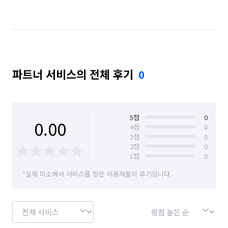
경기 구리시
경기 군포시
경기 김포시
경기 남양주시
경기 동두천시
경기 성남시 분당구
경기 성남시 수정구
경기 성남시 중원구
파트너 서비스의 전체 후기
0
경기 수원시 권선구
경기 수원시 영통구
경기 수원시 장안구
경기 수원시 팔달구
경기 시흥시
경기 안산시 단원구
5
점
0
0.00
4
점
0
3
점
0
경기 안산시 상록구
경기 안성시
2
점
0
1
점
0
경기 안양시 동안구
경기 안양시 만안구
*실제 미소에서 서비스를 받은 이용자들의 후기입니다.
경기 양주시
경기 양평군
경기 연천군
경기 오산시
경기 용인시 기흥구
경기 용인시 수지구
경기 용인시 처인구