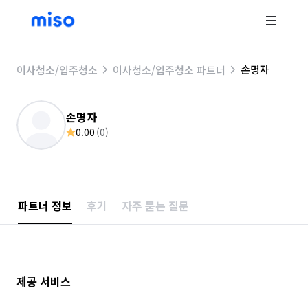
손명자
이사청소/입주청소
이사청소/입주청소 파트너
손명자
0.00
(
0
)
파트너 정보
후기
자주 묻는 질문
제공 서비스