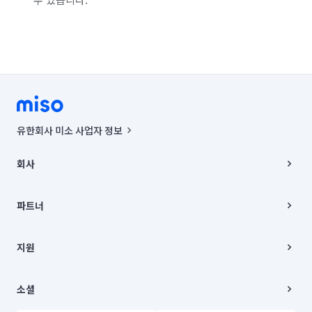
인천 남구
인천 남동구
인천 동구
인천 부평구
인천 서구
인천 연수구
인천 옹진군
인천 중구
충남 아산시
충남 천안시 동남구
충남 천안시 서북구
경기 부천시 소사구
경기 부천시 원미구
유한회사 미소 사업자 정보
경기 부천시 오정구
경기 화성시 동탄구
사업자등록번호 : 291-87-00271 | 인허가번호 : 2016-3220163-14-5-
00019 |
회사
통신판매신고번호 : 2024-서울종로-1400(공정거래위원회 정보) |
경기 화성시 효행구
경기 화성시 만세구
대표이사 : CHING VICTOR COLUMBIA RHEE
회사소개
주소 | 본사: 서울특별시 종로구 율곡로 6(중학동, 트윈트리빌딩) B동 5층
채용
파트너
경기 화성시 병점구
컨택센터 : 서울특별시 종로구 수송동 율곡로 24, 7층, 8층 미소
블로그
유한회사 미소는 통신판매중개자이며, 통신판매의 당사자가 아닙니다.
파트너 지원
상품, 상품정보, 거래에 관한 의무와 책임은 거래당사자에게 있습니다.
이사
지원
언론 보도 관련 문의:
contact@getmiso.com
이사 청소/입주 청소
대표번호: 1577-8808
고객센터
© 유한회사 미소. Miso, Inc. All Rights Reserved.
이용약관
소셜
개인정보처리방침