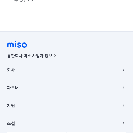
유한회사 미소 사업자 정보
사업자등록번호 : 291-87-00271 | 인허가번호 : 2016-3220163-14-5-
00019 |
회사
통신판매신고번호 : 2024-서울종로-1400(공정거래위원회 정보) |
대표이사 : CHING VICTOR COLUMBIA RHEE
회사소개
주소 | 본사: 서울특별시 종로구 율곡로 6(중학동, 트윈트리빌딩) B동 5층
채용
파트너
컨택센터 : 서울특별시 종로구 수송동 율곡로 24, 7층, 8층 미소
블로그
유한회사 미소는 통신판매중개자이며, 통신판매의 당사자가 아닙니다.
파트너 지원
상품, 상품정보, 거래에 관한 의무와 책임은 거래당사자에게 있습니다.
이사
지원
언론 보도 관련 문의:
contact@getmiso.com
이사 청소/입주 청소
대표번호: 1577-8808
고객센터
© 유한회사 미소. Miso, Inc. All Rights Reserved.
이용약관
소셜
개인정보처리방침