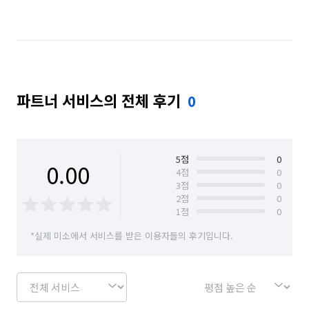
파트너 서비스의 전체 후기
0
5
점
0
0.00
4
점
0
3
점
0
2
점
0
1
점
0
*실제 미소에서 서비스를 받은 이용자들의 후기입니다.