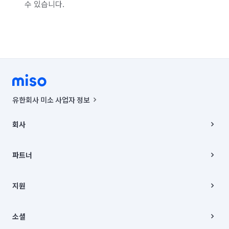
수 있습니다.
유한회사 미소 사업자 정보
사업자등록번호 : 291-87-00271 | 인허가번호 : 2016-3220163-14-5-
00019 |
회사
통신판매신고번호 : 2024-서울종로-1400(공정거래위원회 정보) |
대표이사 : CHING VICTOR COLUMBIA RHEE
회사소개
주소 | 본사: 서울특별시 종로구 율곡로 6(중학동, 트윈트리빌딩) B동 5층
채용
파트너
컨택센터 : 서울특별시 종로구 수송동 율곡로 24, 7층, 8층 미소
블로그
유한회사 미소는 통신판매중개자이며, 통신판매의 당사자가 아닙니다.
파트너 지원
상품, 상품정보, 거래에 관한 의무와 책임은 거래당사자에게 있습니다.
이사
지원
언론 보도 관련 문의:
contact@getmiso.com
이사 청소/입주 청소
대표번호: 1577-8808
고객센터
© 유한회사 미소. Miso, Inc. All Rights Reserved.
이용약관
소셜
개인정보처리방침