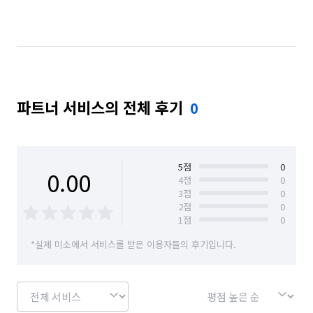
파트너 서비스의 전체 후기
0
5
점
0
0.00
4
점
0
3
점
0
2
점
0
1
점
0
*실제 미소에서 서비스를 받은 이용자들의 후기입니다.