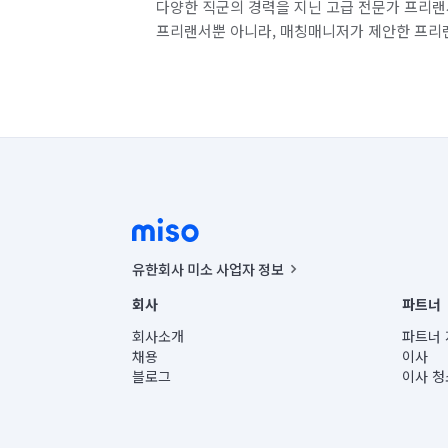
다양한 직군의 경력을 지닌 고급 전문가 프리랜
프리랜서뿐 아니라, 매칭매니저가 제안한 프리
유한회사 미소 사업자 정보
사업자등록번호 : 291-87-00271 | 인허가번호 : 2016-32201
회사
파트너
통신판매신고번호 : 2024-서울종로-1400(공정거래위원회 정
대표이사 : CHING VICTOR COLUMBIA RHEE
회사소개
파트너 
주소 | 본사: 서울특별시 종로구 율곡로 6(중학동, 트윈트리
채용
이사
컨택센터 : 서울특별시 종로구 수송동 율곡로 24, 7층, 8층
블로그
이사 청
유한회사 미소는 통신판매중개자이며, 통신판매의 당사자가
상품, 상품정보, 거래에 관한 의무와 책임은 거래당사자에
언론 보도 관련 문의:
contact@getmiso.com