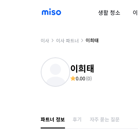
생활 청소
이
이희태
이사
이사 파트너
이희태
0.00
(
0
)
파트너 정보
후기
자주 묻는 질문