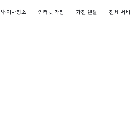
사·이사청소
인터넷 가입
가전 렌탈
전체 서비