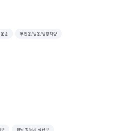
 운송
무진동/냉동/냉장차량
원구
경남 창원시 성산구