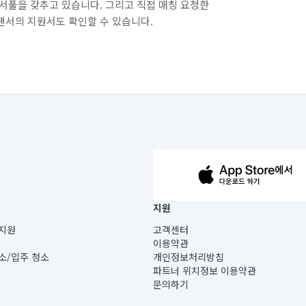
서풀을 갖추고 있습니다. 그리고 직접 매칭 요청한
랜서의 지원서도 확인할 수 있습니다.
63-14-5-00019 |
지원
보) |
지원
고객센터
빌딩) B동 5층
이용약관
 미소
소/입주 청소
개인정보처리방침
 아닙니다.
파트너 위치정보 이용약관
게 있습니다.
문의하기