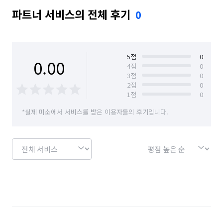
파트너 서비스의 전체 후기
0
5
점
0
0.00
4
점
0
3
점
0
2
점
0
1
점
0
*실제 미소에서 서비스를 받은 이용자들의 후기입니다.