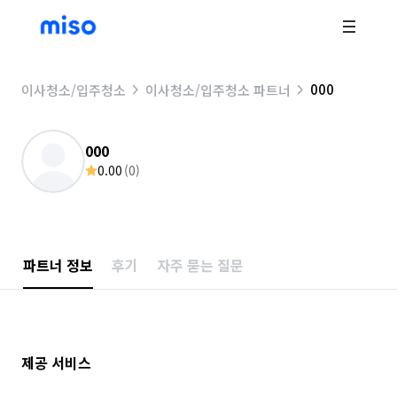
000
이사청소/입주청소
이사청소/입주청소 파트너
000
0.00
(
0
)
파트너 정보
후기
자주 묻는 질문
제공 서비스