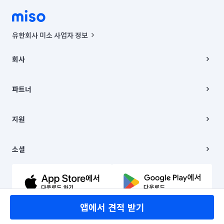
유한회사 미소 사업자 정보
사업자등록번호 : 291-87-00271 | 인허가번호 : 2016-3220163-14-5-
00019 |
회사
통신판매신고번호 : 2024-서울종로-1400(공정거래위원회 정보) |
대표이사 : CHING VICTOR COLUMBIA RHEE
회사소개
주소 | 본사: 서울특별시 종로구 율곡로 6(중학동, 트윈트리빌딩) B동 5층
채용
파트너
컨택센터 : 서울특별시 종로구 수송동 율곡로 24, 7층, 8층 미소
블로그
유한회사 미소는 통신판매중개자이며, 통신판매의 당사자가 아닙니다.
파트너 지원
상품, 상품정보, 거래에 관한 의무와 책임은 거래당사자에게 있습니다.
이사
지원
언론 보도 관련 문의:
contact@getmiso.com
이사 청소/입주 청소
대표번호: 1577-8808
고객센터
© 유한회사 미소. Miso, Inc. All Rights Reserved.
이용약관
소셜
개인정보처리방침
파트너 위치정보 이용약관
링크드인
문의하기
유튜브
앱에서 견적 받기