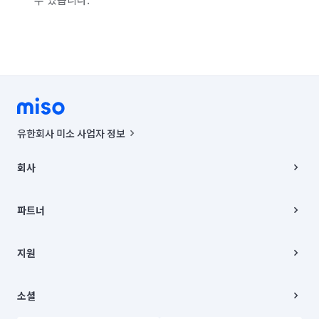
유한회사 미소 사업자 정보
사업자등록번호 : 291-87-00271 | 인허가번호 : 2016-3220163-14-5-
00019 |
회사
통신판매신고번호 : 2024-서울종로-1400(공정거래위원회 정보) |
대표이사 : CHING VICTOR COLUMBIA RHEE
회사소개
주소 | 본사: 서울특별시 종로구 율곡로 6(중학동, 트윈트리빌딩) B동 5층
채용
파트너
컨택센터 : 서울특별시 종로구 수송동 율곡로 24, 7층, 8층 미소
블로그
유한회사 미소는 통신판매중개자이며, 통신판매의 당사자가 아닙니다.
파트너 지원
상품, 상품정보, 거래에 관한 의무와 책임은 거래당사자에게 있습니다.
이사
지원
언론 보도 관련 문의:
contact@getmiso.com
이사 청소/입주 청소
대표번호: 1577-8808
고객센터
© 유한회사 미소. Miso, Inc. All Rights Reserved.
이용약관
소셜
개인정보처리방침