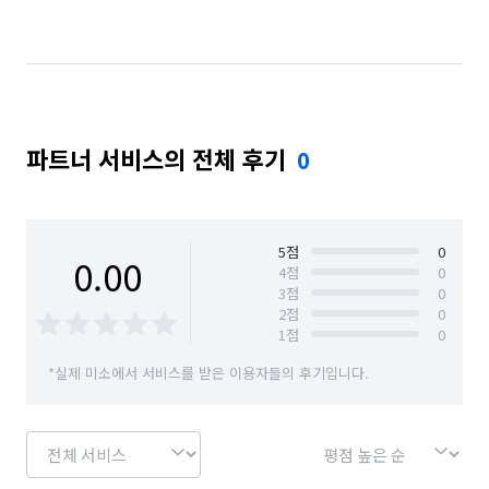
경기 수원시 권선구
경기 수원시 영통구
경기 수원시 장안구
경기 수원시 팔달구
경기 시흥시
경기 안산시 단원구
파트너 서비스의 전체 후기
0
경기 안산시 상록구
경기 안성시
경기 안양시 동안구
경기 안양시 만안구
경기 양주시
경기 오산시
경기 용인시 기흥구
5
점
0
0.00
4
점
0
3
점
0
경기 용인시 수지구
경기 의정부시
경기 이천시
2
점
0
1
점
0
경기 파주시
경기 평택시
경기 화성시
*실제 미소에서 서비스를 받은 이용자들의 후기입니다.
서울 강남구
서울 금천구
서울 성북구
서울 양천구
서울 종로구
인천 부평구
충남 천안시 서북구
경기 부천시 소사구