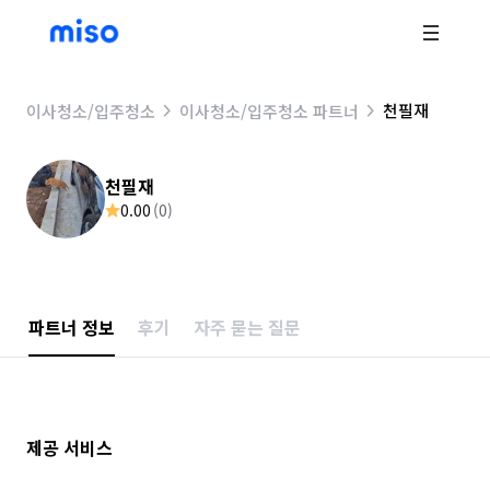
천필재
이사청소/입주청소
이사청소/입주청소 파트너
천필재
0.00
(
0
)
파트너 정보
후기
자주 묻는 질문
제공 서비스