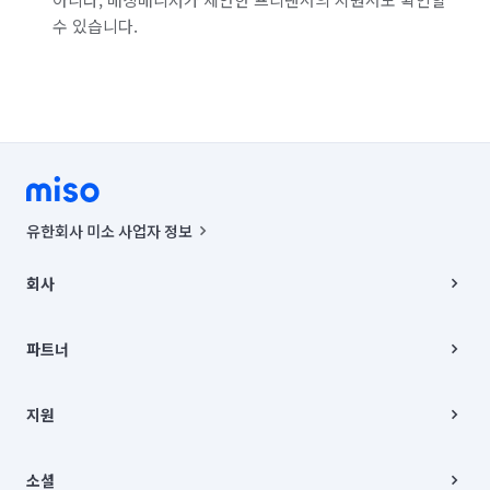
수 있습니다.
유한회사 미소 사업자 정보
사업자등록번호 : 291-87-00271 | 인허가번호 : 2016-3220163-14-5-
00019 |
회사
통신판매신고번호 : 2024-서울종로-1400(공정거래위원회 정보) |
대표이사 : CHING VICTOR COLUMBIA RHEE
회사소개
주소 | 본사: 서울특별시 종로구 율곡로 6(중학동, 트윈트리빌딩) B동 5층
채용
파트너
컨택센터 : 서울특별시 종로구 수송동 율곡로 24, 7층, 8층 미소
블로그
유한회사 미소는 통신판매중개자이며, 통신판매의 당사자가 아닙니다.
파트너 지원
상품, 상품정보, 거래에 관한 의무와 책임은 거래당사자에게 있습니다.
이사
지원
언론 보도 관련 문의:
contact@getmiso.com
이사 청소/입주 청소
대표번호: 1577-8808
고객센터
© 유한회사 미소. Miso, Inc. All Rights Reserved.
이용약관
소셜