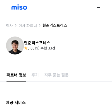
현준익스프레스
이사
이사 파트너
현준익스프레스
5.00
(
9
)
수행 33건
파트너 정보
후기
자주 묻는 질문
제공 서비스