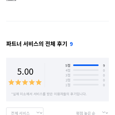
경기 시흥시
경기 의왕시
서울 강남구
서울 강동구
서울 강북구
서울 강서구
서울 관악구
서울 광진구
서울 구로구
서울 금천구
서울 노원구
서울 도봉구
파트너 서비스의 전체 후기
9
서울 동대문구
서울 동작구
서울 마포구
서울 서대문구
서울 서초구
서울 성동구
서울 성북구
서울 송파구
서울 양천구
5
점
9
5.00
4
점
0
3
점
0
서울 영등포구
서울 용산구
서울 은평구
2
점
0
1
점
0
서울 종로구
서울 중구
서울 중랑구
*실제 미소에서 서비스를 받은 이용자들의 후기입니다.
인천 강화군
인천 계양구
인천 남구
인천 남동구
인천 동구
인천 부평구