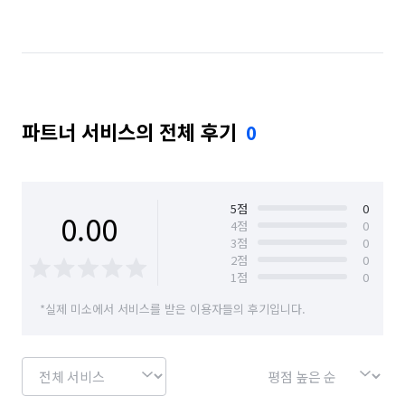
경기 의정부시
경기 파주시
경기 포천시
경기 하남시
서울 강남구
서울 강동구
서울 강북구
서울 강서구
서울 관악구
파트너 서비스의 전체 후기
0
서울 광진구
서울 구로구
서울 금천구
서울 노원구
서울 도봉구
서울 동대문구
서울 동작구
서울 마포구
서울 서대문구
5
점
0
0.00
4
점
0
3
점
0
서울 서초구
서울 성동구
서울 성북구
2
점
0
1
점
0
서울 송파구
서울 양천구
서울 영등포구
*실제 미소에서 서비스를 받은 이용자들의 후기입니다.
서울 용산구
서울 은평구
서울 종로구
서울 중구
서울 중랑구
경기 부천시 소사구
경기 부천시 원미구
경기 부천시 오정구