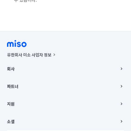
유한회사 미소 사업자 정보
사업자등록번호 : 291-87-00271 | 인허가번호 : 2016-3220163-14-5-
00019 |
회사
통신판매신고번호 : 2024-서울종로-1400(공정거래위원회 정보) |
대표이사 : CHING VICTOR COLUMBIA RHEE
회사소개
주소 | 본사: 서울특별시 종로구 율곡로 6(중학동, 트윈트리빌딩) B동 5층
채용
파트너
컨택센터 : 서울특별시 종로구 수송동 율곡로 24, 7층, 8층 미소
블로그
유한회사 미소는 통신판매중개자이며, 통신판매의 당사자가 아닙니다.
파트너 지원
상품, 상품정보, 거래에 관한 의무와 책임은 거래당사자에게 있습니다.
이사
지원
언론 보도 관련 문의:
contact@getmiso.com
이사 청소/입주 청소
대표번호: 1577-8808
고객센터
© 유한회사 미소. Miso, Inc. All Rights Reserved.
이용약관
소셜
개인정보처리방침