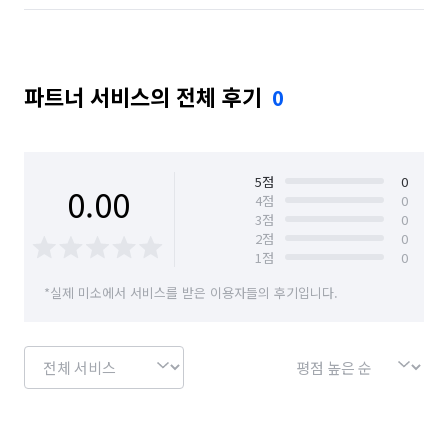
파트너 서비스의 전체 후기
0
5
점
0
0.00
4
점
0
3
점
0
2
점
0
1
점
0
*실제 미소에서 서비스를 받은 이용자들의 후기입니다.