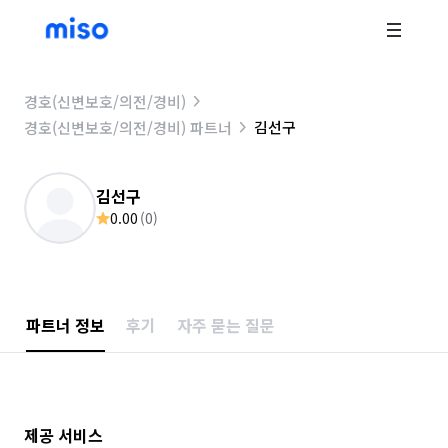
경호(신변보호/의전/경비)
김선구
경호(신변보호/의전/경비) 파트너
김선구
0.00
(
0
)
파트너 정보
후기
자주 묻는 질문
제공 서비스