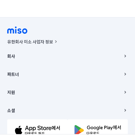
유한회사 미소 사업자 정보
사업자등록번호 : 291-87-00271 | 인허가번호 : 2016-3220163-14-5-
00019 |
회사
통신판매신고번호 : 2024-서울종로-1400(공정거래위원회 정보) |
대표이사 : CHING VICTOR COLUMBIA RHEE
회사소개
주소 | 본사: 서울특별시 종로구 율곡로 6(중학동, 트윈트리빌딩) B동 5층
채용
파트너
컨택센터 : 서울특별시 종로구 수송동 율곡로 24, 7층, 8층 미소
블로그
유한회사 미소는 통신판매중개자이며, 통신판매의 당사자가 아닙니다.
파트너 지원
상품, 상품정보, 거래에 관한 의무와 책임은 거래당사자에게 있습니다.
이사
지원
언론 보도 관련 문의:
contact@getmiso.com
이사 청소/입주 청소
대표번호: 1577-8808
고객센터
© 유한회사 미소. Miso, Inc. All Rights Reserved.
이용약관
소셜
개인정보처리방침
파트너 위치정보 이용약관
링크드인
문의하기
유튜브