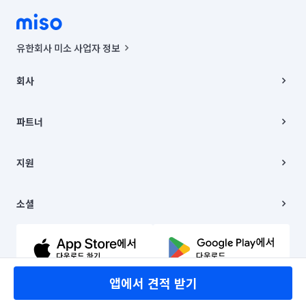
유한회사 미소 사업자 정보
사업자등록번호 : 291-87-00271 | 인허가번호 : 2016-3220163-14-5-
00019 |
회사
통신판매신고번호 : 2024-서울종로-1400(공정거래위원회 정보) |
대표이사 : CHING VICTOR COLUMBIA RHEE
회사소개
주소 | 본사: 서울특별시 종로구 율곡로 6(중학동, 트윈트리빌딩) B동 5층
채용
파트너
컨택센터 : 서울특별시 종로구 수송동 율곡로 24, 7층, 8층 미소
블로그
유한회사 미소는 통신판매중개자이며, 통신판매의 당사자가 아닙니다.
파트너 지원
상품, 상품정보, 거래에 관한 의무와 책임은 거래당사자에게 있습니다.
이사
지원
언론 보도 관련 문의:
contact@getmiso.com
이사 청소/입주 청소
대표번호: 1577-8808
고객센터
© 유한회사 미소. Miso, Inc. All Rights Reserved.
이용약관
소셜
개인정보처리방침
파트너 위치정보 이용약관
링크드인
문의하기
유튜브
앱에서 견적 받기