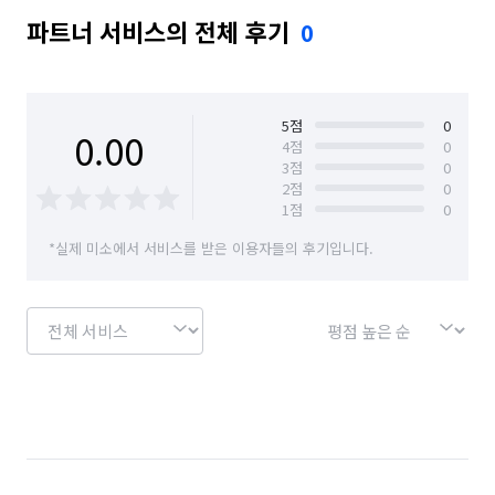
파트너 서비스의 전체 후기
0
5
점
0
0.00
4
점
0
3
점
0
2
점
0
1
점
0
*실제 미소에서 서비스를 받은 이용자들의 후기입니다.