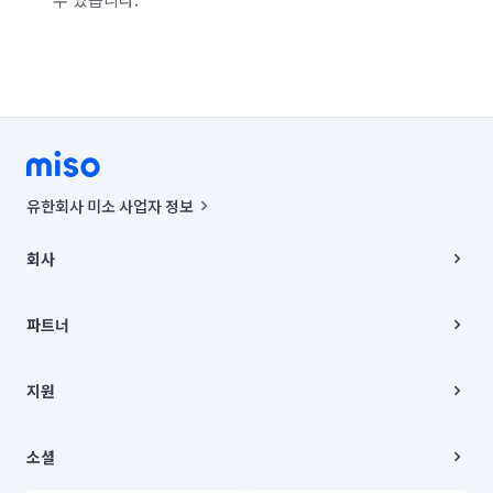
유한회사 미소 사업자 정보
사업자등록번호 : 291-87-00271 | 인허가번호 : 2016-3220163-14-5-
00019 |
회사
통신판매신고번호 : 2024-서울종로-1400(공정거래위원회 정보) |
대표이사 : CHING VICTOR COLUMBIA RHEE
회사소개
주소 | 본사: 서울특별시 종로구 율곡로 6(중학동, 트윈트리빌딩) B동 5층
채용
파트너
컨택센터 : 서울특별시 종로구 수송동 율곡로 24, 7층, 8층 미소
블로그
유한회사 미소는 통신판매중개자이며, 통신판매의 당사자가 아닙니다.
파트너 지원
상품, 상품정보, 거래에 관한 의무와 책임은 거래당사자에게 있습니다.
이사
지원
언론 보도 관련 문의:
contact@getmiso.com
이사 청소/입주 청소
대표번호: 1577-8808
고객센터
© 유한회사 미소. Miso, Inc. All Rights Reserved.
이용약관
소셜
개인정보처리방침