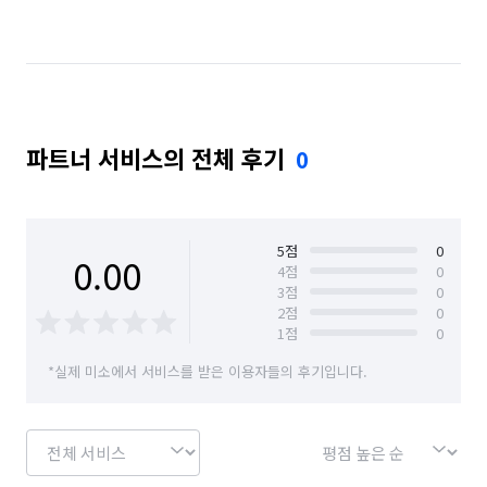
대구 달성군
대구 동구
대구 북구
대구 서구
대구 수성구
대구 중구
부산 수영구
부산 해운대구
서울 강남구
서울 강서구
파트너 서비스의 전체 후기
0
서울 광진구
서울 구로구
서울 금천구
서울 노원구
서울 마포구
서울 서대문구
서울 서초구
서울 성동구
서울 영등포구
5
점
0
0.00
4
점
0
3
점
0
서울 종로구
서울 중구
2
점
0
1
점
0
*실제 미소에서 서비스를 받은 이용자들의 후기입니다.