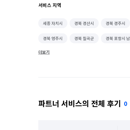
서비스 지역
소형이사
세종 자치시
경북 경산시
경북 경주시
경북 영주시
경북 칠곡군
경북 포항시 
더보기
대구 남구
대구 달서구
대구 달성군
대구 수성구
대구 중구
부산 수영구
서울 강서구
서울 광진구
서울 구로구
서울 마포구
서울 서대문구
서울 서초구
파트너 서비스의 전체 후기
0
서울 종로구
서울 중구