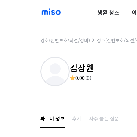
생활 청소
이
경호(신변보호/의전/경비)
경호(신변보호/의전/
김장원
0.00
(
0
)
파트너 정보
후기
자주 묻는 질문