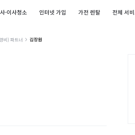
사·이사청소
인터넷 가입
가전 렌탈
전체 서비
김장원
경비) 파트너