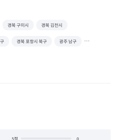
경북 구미시
경북 김천시
남구
경북 포항시 북구
광주 남구
대구 동구
대구 북구
대구 서구
부산 해운대구
서울 강남구
서울 금천구
서울 노원구
서울 성동구
서울 영등포구
5
점
0