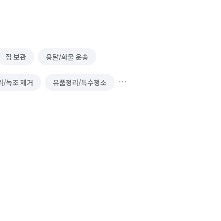
짐 보관
용달/화물 운송
리/녹조 제거
유품정리/특수청소
풍구 청소
펫 미용
가구 이동/재배치
/예초
식물 관리/렌탈
펫 홈 클리닝
바닥 청소 (왁스 코팅)
실내 소독
폐기물 처리
제거
카페트 청소
비둘기 퇴치