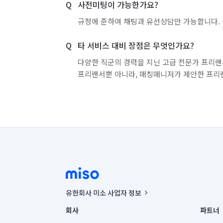
사전미팅이 가능한가요?
규정에 준하여 채팅과 유선상담만 가능합니다. 
타 서비스 대비 장점은 무엇인가요?
다양한 직군의 경력을 지닌 고급 전문가 프리랜
프리랜서뿐 아니라, 매칭매니저가 제안한 프리
유한회사 미소 사업자 정보
사업자등록번호 : 291-87-00271 | 인허가번호 : 2016-32201
회사
파트너
통신판매신고번호 : 2024-서울종로-1400(공정거래위원회 정