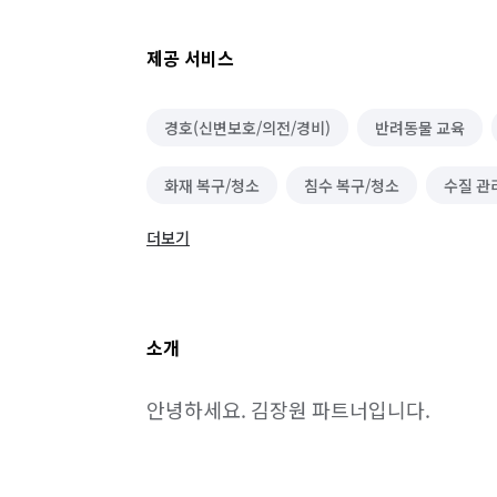
제공 서비스
경호(신변보호/의전/경비)
반려동물 교육
화재 복구/청소
침수 복구/청소
수질 관
더보기
단체 세탁
건물 내부/외부 청소
닥트/환
방문 산책/간단 돌봄
반려동물 장례
벌초
소개
위탁 돌봄/펫 호텔
가구 청소
소파 청소
안녕하세요. 김장원 파트너입니다.
건물 관리(종합/시설/행정/경비)
하수구 청소
악취 제거
해충방역
이사
곰팡이 