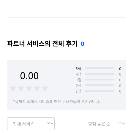
서울 마포구
서울 서대문구
서울 서초구
서울 성동구
서울 성북구
서울 송파구
서울 양천구
서울 영등포구
서울 용산구
파트너 서비스의 전체 후기
0
서울 은평구
서울 종로구
서울 중구
서울 중랑구
5
점
0
0.00
4
점
0
3
점
0
2
점
0
1
점
0
*실제 미소에서 서비스를 받은 이용자들의 후기입니다.