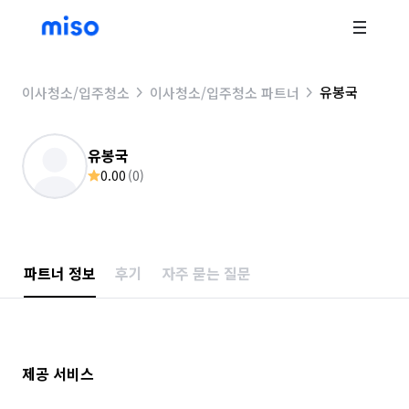
유봉국
이사청소/입주청소
이사청소/입주청소 파트너
유봉국
0.00
(
0
)
파트너 정보
후기
자주 묻는 질문
제공 서비스