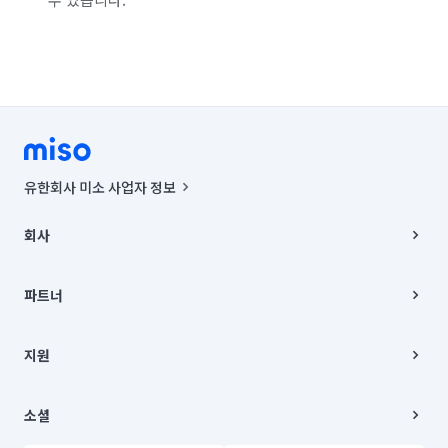
유한회사 미소 사업자 정보
사업자등록번호 : 291-87-00271 | 인허가번호 : 2016-3220163-14-5-
00019 |
회사
통신판매신고번호 : 2024-서울종로-1400(공정거래위원회 정보) |
대표이사 : CHING VICTOR COLUMBIA RHEE
회사소개
주소 | 본사: 서울특별시 종로구 율곡로 6(중학동, 트윈트리빌딩) B동 5층
채용
파트너
컨택센터 : 서울특별시 종로구 수송동 율곡로 24, 7층, 8층 미소
블로그
유한회사 미소는 통신판매중개자이며, 통신판매의 당사자가 아닙니다.
파트너 지원
상품, 상품정보, 거래에 관한 의무와 책임은 거래당사자에게 있습니다.
이사
지원
언론 보도 관련 문의:
contact@getmiso.com
이사 청소/입주 청소
대표번호: 1577-8808
고객센터
© 유한회사 미소. Miso, Inc. All Rights Reserved.
이용약관
소셜
개인정보처리방침