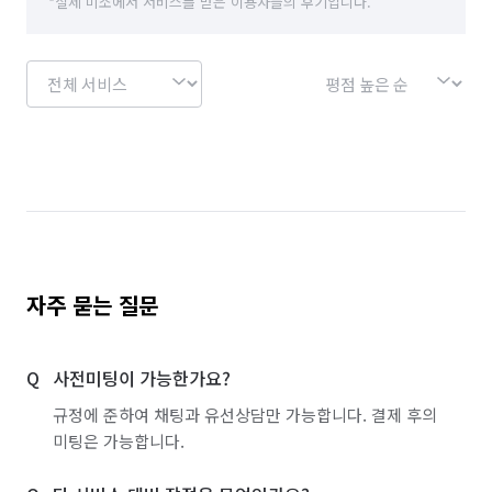
*실제 미소에서 서비스를 받은 이용자들의 후기입니다.
경기 여주시
경기 연천군
경기 오산시
경기 용인시 기흥구
경기 용인시 수지구
경기 용인시 처인구
경기 의왕시
경기 의정부시
경기 이천시
경기 파주시
경기 평택시
경기 포천시
경기 하남시
경기 화성시
서울 강남구
서울 강동구
서울 강북구
서울 강서구
서울 관악구
서울 광진구
자주 묻는 질문
서울 구로구
서울 금천구
서울 노원구
사전미팅이 가능한가요?
서울 도봉구
서울 동대문구
서울 동작구
규정에 준하여 채팅과 유선상담만 가능합니다. 결제 후의
서울 마포구
서울 서대문구
서울 서초구
미팅은 가능합니다.
서울 성동구
서울 성북구
서울 송파구