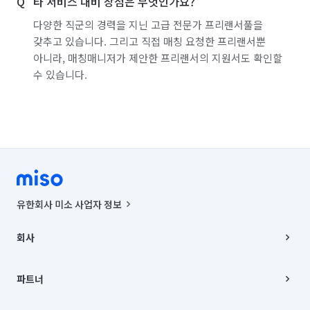
타 서비스 대비 장점은 무엇인가요?
서울 양천구
서울 영등포구
서울 용산구
다양한 직군의 경력을 지닌 고급 전문가 프리랜서풀을
갖추고 있습니다. 그리고 직접 매칭 요청한 프리랜서뿐
서울 은평구
서울 종로구
서울 중구
아니라, 매칭매니저가 제안한 프리랜서의 지원서도 확인할
수 있습니다.
서울 중랑구
인천 강화군
인천 계양구
인천 남구
인천 남동구
인천 동구
인천 부평구
인천 서구
인천 연수구
인천 옹진군
인천 중구
경기 부천시 소사구
경기 부천시 원미구
경기 부천시 오정구
유한회사 미소 사업자 정보
경기 화성시 동탄구
경기 화성시 효행구
사업자등록번호 : 291-87-00271 | 인허가번호 : 2016-3220163-14-5-
00019 |
회사
통신판매신고번호 : 2024-서울종로-1400(공정거래위원회 정보) |
경기 화성시 만세구
경기 화성시 병점구
대표이사 : CHING VICTOR COLUMBIA RHEE
회사소개
주소 | 본사: 서울특별시 종로구 율곡로 6(중학동, 트윈트리빌딩) B동 5층
채용
파트너
컨택센터 : 서울특별시 종로구 수송동 율곡로 24, 7층, 8층 미소
블로그
유한회사 미소는 통신판매중개자이며, 통신판매의 당사자가 아닙니다.
파트너 지원