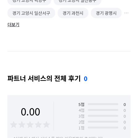
경기 고양시 덕양구
경기 고양시 일산동구
경기 고양시 일산서구
경기 과천시
경기 광명시
더보기
경기 광주시
경기 구리시
경기 군포시
경기 김포시
경기 남양주시
경기 동두천시
경기 성남시 분당구
경기 성남시 수정구
경기 성남시 중원구
경기 수원시 권선구
파트너 서비스의 전체 후기
0
경기 수원시 영통구
경기 수원시 장안구
경기 수원시 팔달구
경기 시흥시
경기 안산시 단원구
경기 안산시 상록구
5
점
0
0.00
4
점
0
3
점
0
경기 안성시
경기 안양시 동안구
2
점
0
1
점
0
경기 안양시 만안구
경기 양주시
경기 양평군