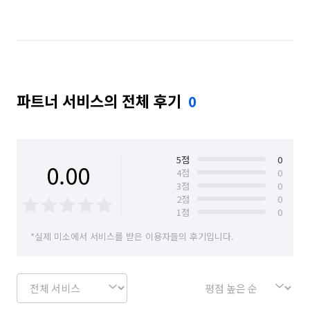
경기 남양주시
경기 동두천시
경기 성남시 분당구
경기 성남시 수정구
경기 성남시 중원구
경기 수원시 권선구
경기 수원시 영통구
파트너 서비스의 전체 후기
0
경기 수원시 장안구
경기 수원시 팔달구
경기 시흥시
경기 안산시 단원구
경기 안산시 상록구
경기 안양시 동안구
5
점
0
0.00
4
점
0
3
점
0
경기 안양시 만안구
경기 양주시
경기 오산시
2
점
0
1
점
0
경기 용인시 기흥구
경기 용인시 수지구
*실제 미소에서 서비스를 받은 이용자들의 후기입니다.
경기 의왕시
경기 의정부시
경기 이천시
경기 파주시
경기 평택시
경기 하남시
경기 화성시
대전 동구
대전 유성구