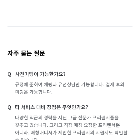
대전 중구
부산 금정구
부산 해운대구
서울 강남구
서울 강동구
서울 강북구
서울 강서구
서울 관악구
서울 광진구
서울 구로구
서울 금천구
서울 노원구
자주 묻는 질문
서울 도봉구
서울 동대문구
서울 동작구
사전미팅이 가능한가요?
서울 마포구
서울 서대문구
서울 서초구
규정에 준하여 채팅과 유선상담만 가능합니다. 결제 후의
서울 성동구
서울 성북구
서울 송파구
미팅은 가능합니다.
서울 양천구
서울 영등포구
서울 용산구
타 서비스 대비 장점은 무엇인가요?
서울 은평구
서울 종로구
서울 중구
다양한 직군의 경력을 지닌 고급 전문가 프리랜서풀을
갖추고 있습니다. 그리고 직접 매칭 요청한 프리랜서뿐
서울 중랑구
인천 계양구
인천 남구
아니라, 매칭매니저가 제안한 프리랜서의 지원서도 확인할
수 있습니다.