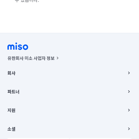
인천 남동구
인천 동구
인천 부평구
인천 서구
인천 연수구
인천 중구
충남 당진시
충남 아산시
충남 천안시 동남구
충남 천안시 서북구
충북 청주시 청원구
경기 부천시 소사구
경기 부천시 원미구
유한회사 미소 사업자 정보
경기 부천시 오정구
경기 화성시 동탄구
사업자등록번호 : 291-87-00271 | 인허가번호 : 2016-3220163-14-5-
00019 |
회사
통신판매신고번호 : 2024-서울종로-1400(공정거래위원회 정보) |
경기 화성시 효행구
경기 화성시 만세구
대표이사 : CHING VICTOR COLUMBIA RHEE
회사소개
주소 | 본사: 서울특별시 종로구 율곡로 6(중학동, 트윈트리빌딩) B동 5층
채용
파트너
경기 화성시 병점구
컨택센터 : 서울특별시 종로구 수송동 율곡로 24, 7층, 8층 미소
블로그
유한회사 미소는 통신판매중개자이며, 통신판매의 당사자가 아닙니다.
파트너 지원
상품, 상품정보, 거래에 관한 의무와 책임은 거래당사자에게 있습니다.
이사
지원
언론 보도 관련 문의:
contact@getmiso.com
이사 청소/입주 청소
대표번호: 1577-8808
고객센터
© 유한회사 미소. Miso, Inc. All Rights Reserved.
이용약관
소셜
개인정보처리방침